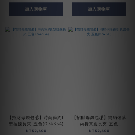
加入購物車
加入購物車
【招財母錢包💰】時尚簡約L
【招財母錢包💰】簡約俐落
型拉鍊長夾-五色(074354)
兩折真皮長夾-五色
(074128)
NT$2,400
NT$2,400