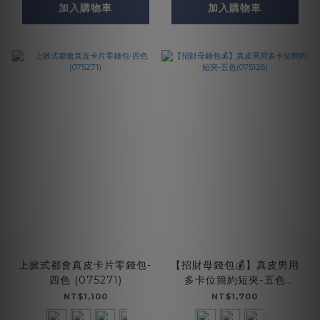
加入購物車
加入購物車
上掀式都會真皮卡片零錢包-
【招財母錢包💰】真皮男用
四色 (075271)
多卡位簡約短夾-五色
(075126)
NT$1,100
NT$1,700