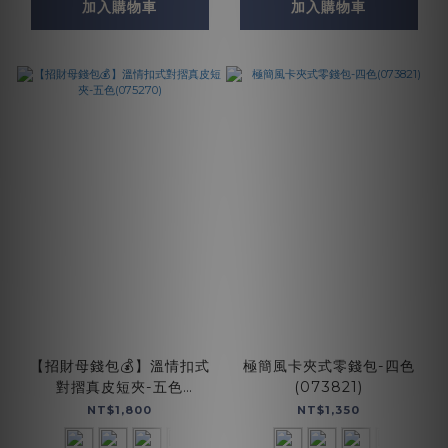
加入購物車
加入購物車
【招財母錢包💰】溫情扣式
極簡風卡夾式零錢包-四色
對摺真皮短夾-五色
(073821)
(075270)
NT$1,800
NT$1,350