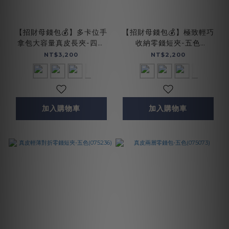
【招財母錢包💰】多卡位手
【招財母錢包💰】極致輕巧
拿包大容量真皮長夾-四色
收納零錢短夾-五色
(072467)
(075021)
NT$3,200
NT$2,200
加入購物車
加入購物車