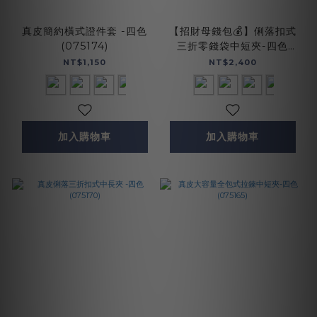
真皮簡約橫式證件套 -四色
【招財母錢包💰】俐落扣式
(075174)
三折零錢袋中短夾-四色
(075172)
NT$1,150
NT$2,400
加入購物車
加入購物車