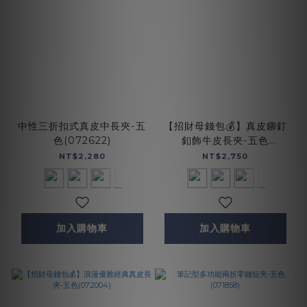
中性三折扣式真皮中長夾-五
【招財母錢包💰】真皮鉚釘
色(072622)
釦飾牛皮長夾-五色
(072267)
NT$2,280
NT$2,750
加入購物車
加入購物車