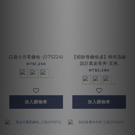
口袋小方零錢包-(075224)
【招財母錢包💰】時尚流線
設計真皮長夾-五色
NT$1,250
(071850)
NT$2,280
加入購物車
加入購物車