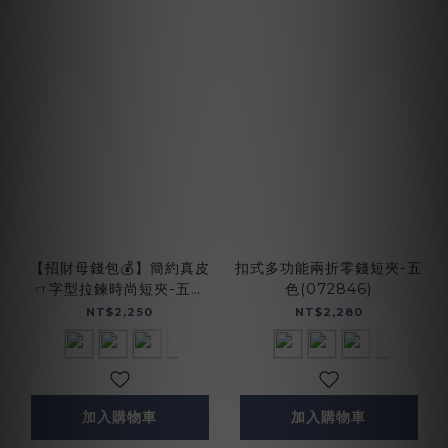
【招財母錢包💰】簡約真皮
扣式多功能兩折零錢短夾-五
ㄇ字型拉鍊時尚短夾-五色
色(072846)
(074350)
NT$2,250
NT$2,280
加入購物車
加入購物車