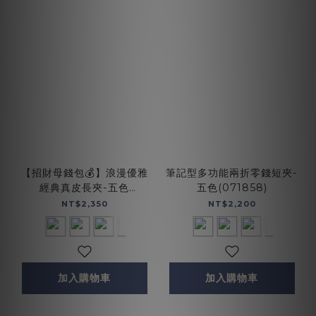
【招財母錢包💰】浪漫優雅
筆記型多功能兩折零錢短夾-
經典真皮長夾-五色
五色(071858)
(072004)
NT$2,350
NT$2,200
加入購物車
加入購物車