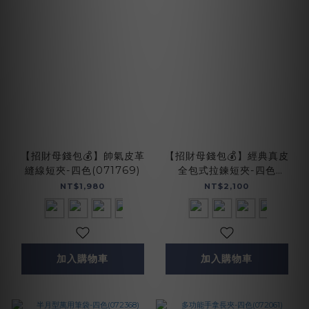
【招財母錢包💰】帥氣皮革
【招財母錢包💰】經典真皮
縫線短夾-四色(071769)
全包式拉鍊短夾-四色
(072916)
NT$1,980
NT$2,100
加入購物車
加入購物車