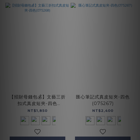
【招財母錢包💰】文藝三折
匯心筆記式真皮短夾-四色
扣式真皮短夾-四色
(075267)
(075268)
NT$1,850
NT$2,400