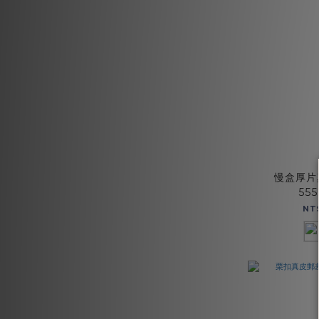
慢盒厚片
55
NT