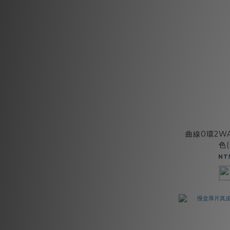
曲線0環2WA
色(
NT