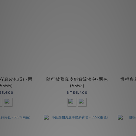
Y真皮包(S) -兩
隨行掀蓋真皮斜背流浪包-兩色
慢框多
5566)
(5562)
$5,600
NT$6,400