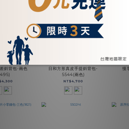
差斜背包-兩色
日和方形真皮手提斜背包-
慢
5495)
5544(兩色)
$4,300
NT$4,700