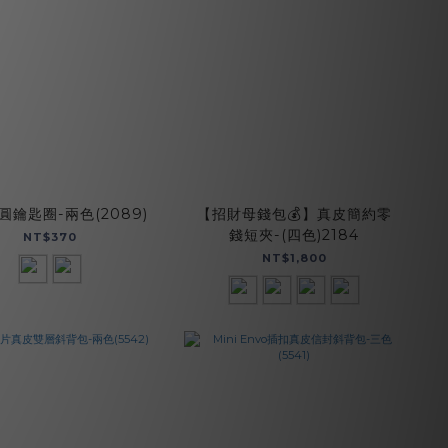
圓鑰匙圈-兩色(2089)
【招財母錢包💰】真皮簡約零
錢短夾-(四色)2184
NT$370
NT$1,800