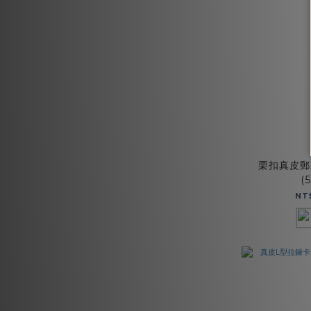
栗扣真皮郵
(
NT