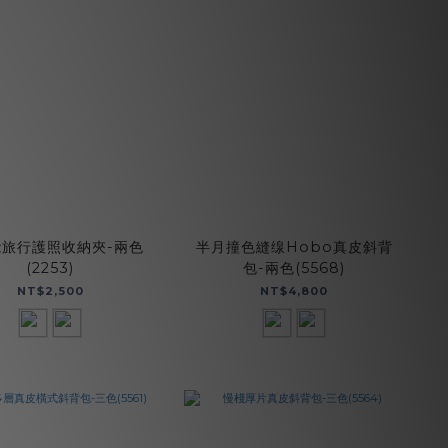
旅行護照收納夾-兩色
半月撞色縫缐Hobo真皮斜背
(2253)
包-兩色(5568)
NT$2,500
NT$4,800