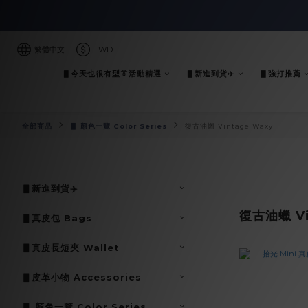
繁體中文
TWD
▋今天也很有型👔活動精選
▋新進到貨✈️
▋強打推薦
全部商品
▋ 顏色一覽 Color Series
復古油蠟 Vintage Waxy
▋新進到貨✈️
復古油蠟 Vi
▋真皮包 Bags
▋真皮長短夾 Wallet
▋皮革小物 Accessories
▋ 顏色一覽 Color Series