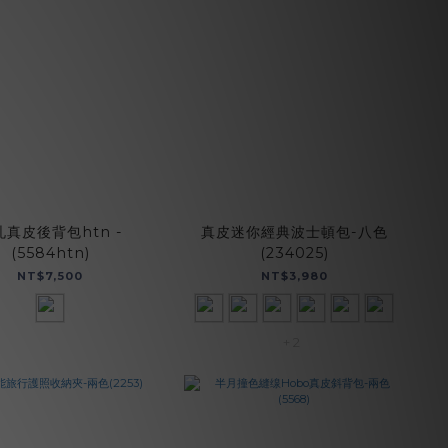
札真皮後背包htn -
真皮迷你經典波士頓包-八色
(5584htn)
(234025)
NT$7,500
NT$3,980
+ 2