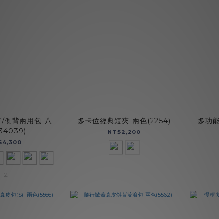
/側背兩用包-八
多卡位經典短夾-兩色(2254)
多功能
34039)
NT$2,200
$4,300
+ 2