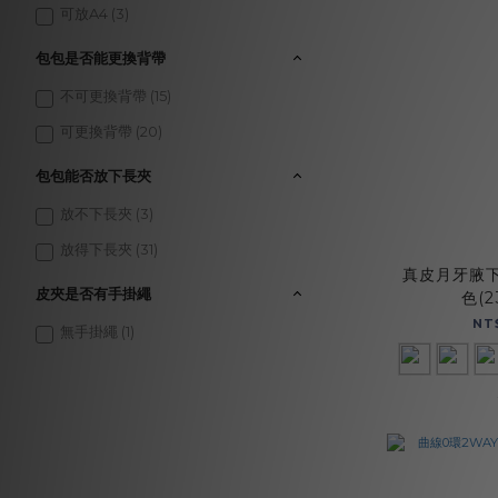
可放A4 (3)
包包是否能更換背帶
不可更換背帶 (15)
可更換背帶 (20)
包包能否放下長夾
放不下長夾 (3)
放得下長夾 (31)
真皮月牙腋下
皮夾是否有手掛繩
色(2
NT
無手掛繩 (1)