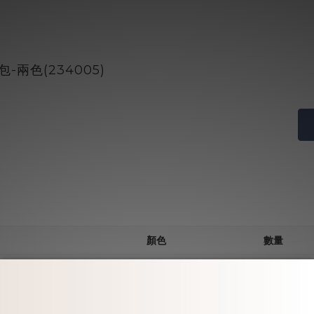
兩色(234005)
顏色
數量