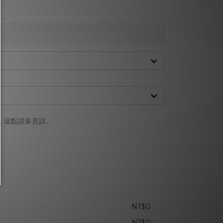
，這點請多見諒。
NT$0
NT$0