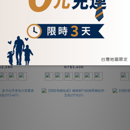
真皮中長夾-五色
真皮輕巧隨身斜背相機包-六色
MID-
72622)
(5202)
Two
$2,280
NT$3,400