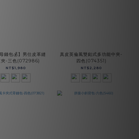
母錢包💰】男仕皮革縫
真皮英倫風雙釦式多功能中夾-
夾-三色(072986)
四色(074351)
NT$1,980
NT$2,280