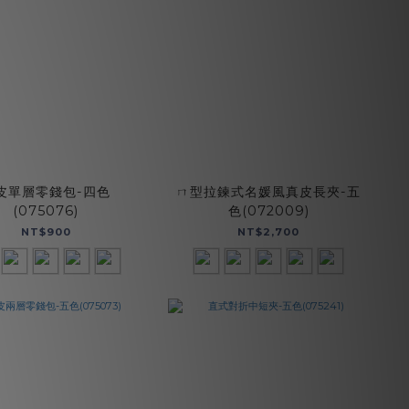
皮單層零錢包-四色
ㄇ型拉鍊式名媛風真皮長夾-五
(075076)
色(072009)
NT$900
NT$2,700