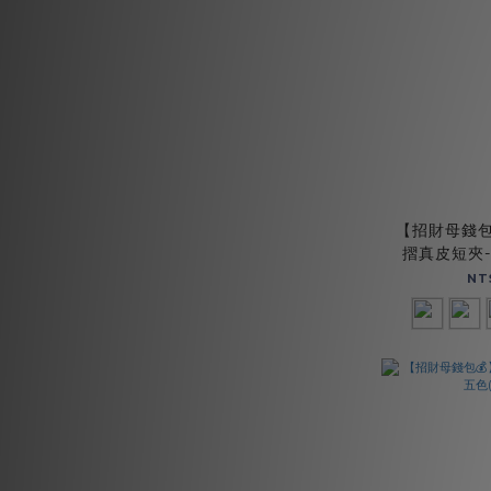
有手掛繩 (3)
【招財母錢包
摺真皮短夾-五
NT