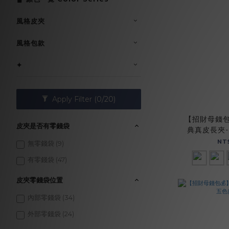
風格皮夾
風格包款
✦
Apply Filter
(0/20)
【招財母錢包
皮夾是否有零錢袋
典真皮長夾-五
NT
無零錢袋 (9)
有零錢袋 (47)
皮夾零錢袋位置
內部零錢袋 (34)
外部零錢袋 (24)