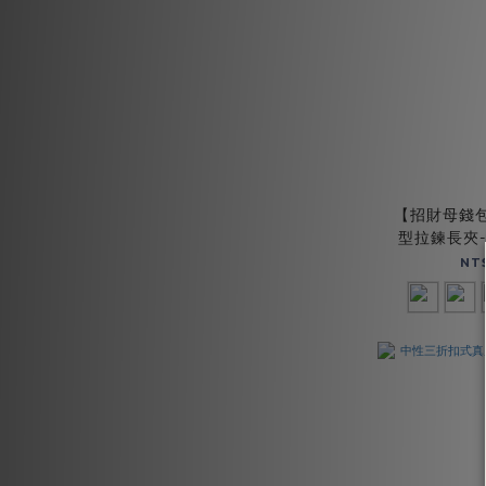
【招財母錢包
型拉鍊長夾-五
NT