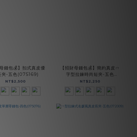
母錢包💰】扣式真皮優
【招財母錢包💰】簡約真皮ㄇ
夾-五色(075169)
字型拉鍊時尚短夾-五色
(074350)
NT$2,500
NT$2,250