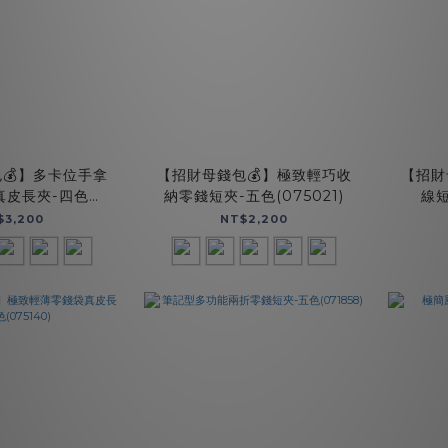
💰】多卡位手拿
【招財母錢包💰】極致輕巧收
【招財
真皮長夾-四色
納零錢短夾-五色(075021)
線短
72467)
$3,200
NT$2,200