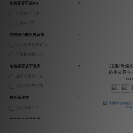
包包是否可放A4
不可放A4 (71)
可放A4 (7)
包包是否能更換背帶
不可更換背帶 (24)
可更換背帶 (50)
【招財母錢包
包包能否放下長夾
飾牛皮長夾-五
放不下長夾 (15)
NT
放得下長夾 (56)
撞色系皮件
撞色系皮件 (2)
皮夾是否有手掛繩
無手掛繩 (20)