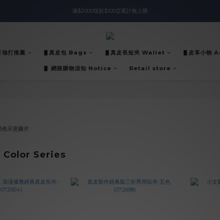
滿$2000現折$100👏累計無上限
入會即領$888購物金🙌
入會即領$888購物金🙌
▋強打推薦
▋真皮包 Bags
▋真皮長短夾 Wallet
▋皮革小物 Ac
▋ 網路購物須知 Notice
Retail store
olor Series