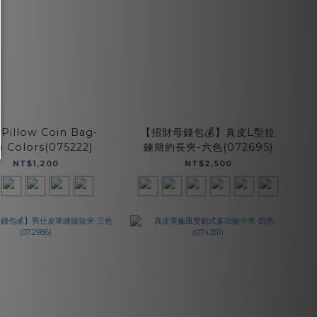
Pillow Coin Bag-
【招財母錢包💰】真皮L型拉
 Colors(075222)
鍊簡約長夾-六色(072695)
NT$1,200
NT$2,500