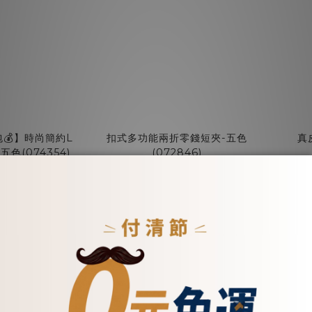
💰】時尚簡約L
扣式多功能兩折零錢短夾-五色
真
色(074354)
(072846)
$2,400
NT$2,280