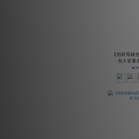
【招財母錢包
包大容量
(0
NT