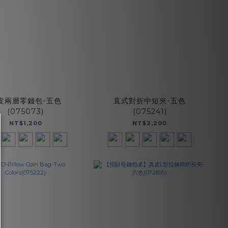
皮兩層零錢包-五色
直式對折中短夾-五色
(075073)
(075241)
NT$1,200
NT$2,200