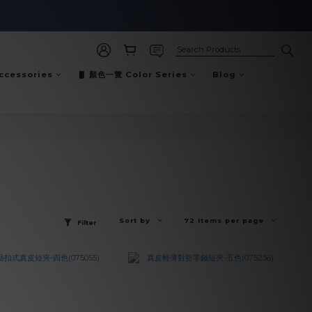
cessories
▋ 顏色一覽 Color Series
Blog
Sort by
72 Items per page
Filter