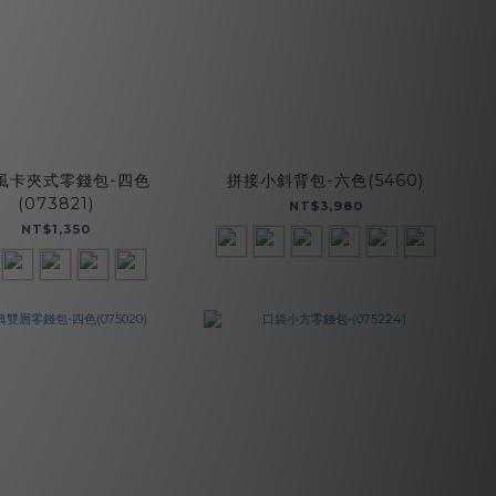
風卡夾式零錢包-四色
拼接小斜背包-六色(5460)
(073821)
NT$3,980
NT$1,350