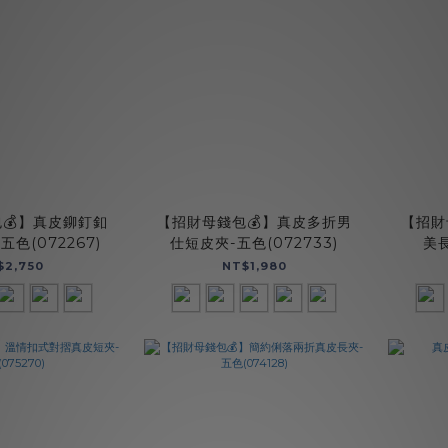
💰】真皮鉚釘釦
【招財母錢包💰】真皮多折男
【招財
色(072267)
仕短皮夾-五色(072733)
美長
$2,750
NT$1,980