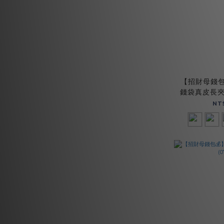
【招財母錢包
錢袋真皮長夾-
NT