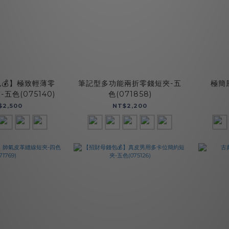
💰】極致輕薄零
筆記型多功能兩折零錢短夾-五
極簡
五色(075140)
色(071858)
$2,500
NT$2,200