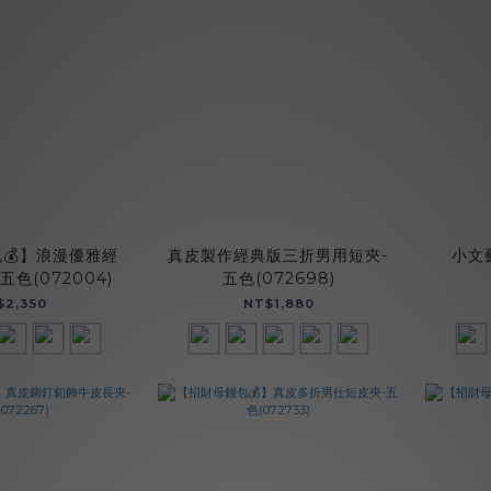
💰】浪漫優雅經
真皮製作經典版三折男用短夾-
小文
色(072004)
五色(072698)
$2,350
NT$1,880