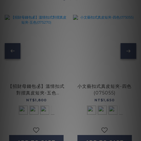
【招財母錢包💰】溫情扣式
小文藝扣式真皮短夾-四色
對摺真皮短夾-五色
(075055)
(075270)
NT$1,800
NT$1,650