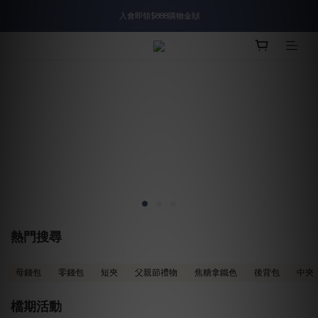
入會即領$888購物金🙌
入會即領$888購物金🙌
送爸好禮🎁$1588起
滿$2000現折$100👏累計無上限
入會即領$888購物金🙌
熱門搜尋
母錢包
零錢包
短夾
父親節禮物
焦糖拿鐵色
後背包
中夾
檔期活動