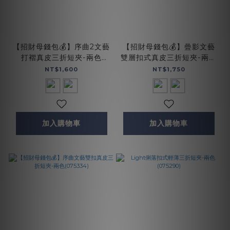
【招財母錢包💰】序曲2文藝
【招財母錢包💰】曡影文藝
打褶真皮三折短夾-兩色
雙層扣式真皮三折短夾-兩色
(075360)
(075351)
NT$1,600
NT$1,750
加入購物車
加入購物車