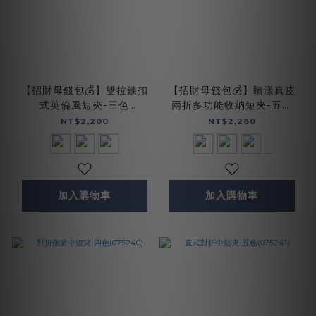
【招財母錢包💰】雙拉鍊扣
【招財母錢包💰】睛漾真皮
式英倫風短夾-三色
兩折多功能收納短夾-五色
(075022)
(071848)
NT$2,200
NT$2,280
加入購物車
加入購物車