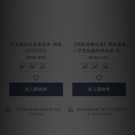
小文藝扣式真皮短夾-四色
【招財母錢包💰】簡約真皮
(075055)
ㄇ字型拉鍊時尚短夾-五色
(074350)
NT$1,650
NT$2,250
加入購物車
加入購物車