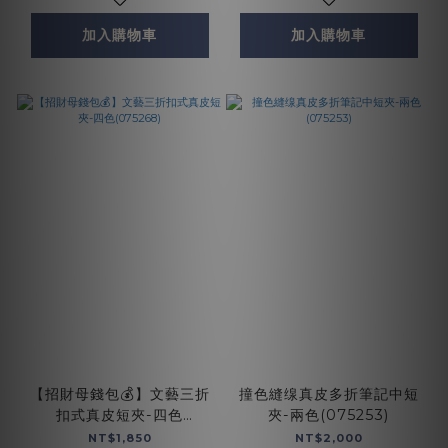
加入購物車
加入購物車
【招財母錢包💰】文藝三折
撞色縫缐真皮多折筆記中短
扣式真皮短夾-四色
夾-兩色(075253)
(075268)
NT$1,850
NT$2,000