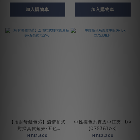
加入購物車
加入購物車
【招財母錢包💰】溫情扣式
中性撞色系真皮中短夾- bk
對摺真皮短夾-五色
(075381bk)
(075270)
NT$1,800
NT$2,200