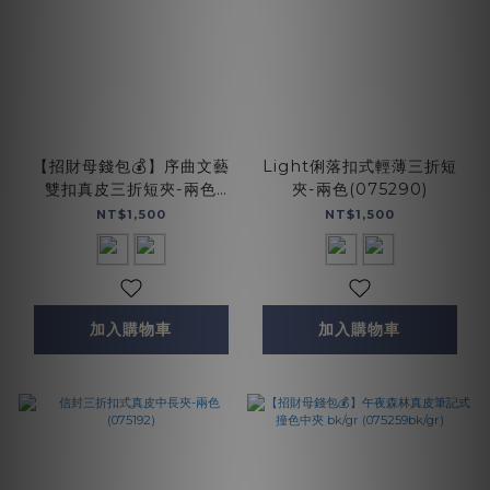
【招財母錢包💰】序曲文藝
Light俐落扣式輕薄三折短
雙扣真皮三折短夾-兩色
夾-兩色(075290)
(075334)
NT$1,500
NT$1,500
加入購物車
加入購物車