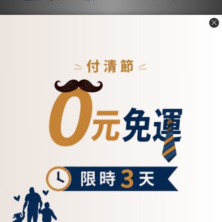
【招財母錢包💰】午夜苔真
真皮英倫風雙釦式多功能中
皮筆記式撞色皮夾 bk/gr
夾-四色(074351)
(075258bk/gr)
NT$2,200
NT$2,280
加入購物車
加入購物車