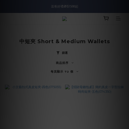
入會即領$888購物金🙌
送爸好禮🎁$1588起
滿$2000現折$100👏累計無上限
入會即領$888購物金🙌
中短夾 Short & Medium Wallets
篩選
商品排序
每頁顯示 72 個