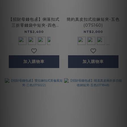
【招財母錢包💰】俐落扣式
簡約真皮扣式拉鍊短夾-五色
三折零錢袋中短夾-四色
(075160)
(075172)
NT$2,400
NT$2,000
加入購物車
加入購物車