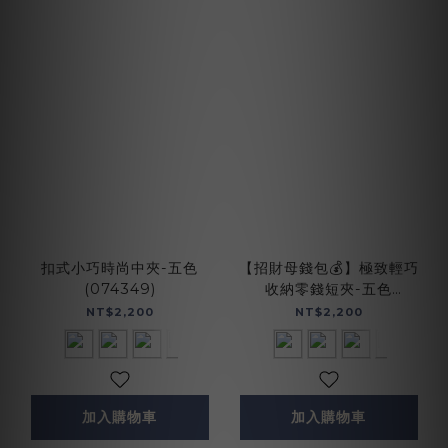
扣式小巧時尚中夾-五色
【招財母錢包💰】極致輕巧
(074349)
收納零錢短夾-五色
(075021)
NT$2,200
NT$2,200
加入購物車
加入購物車