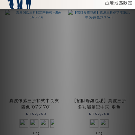
真皮俐落三折扣式中長夾 -
【招財母錢包💰】真皮三折
四色(075170)
多功能筆記中夾-兩色
(071741)
NT$2,250
NT$2,200