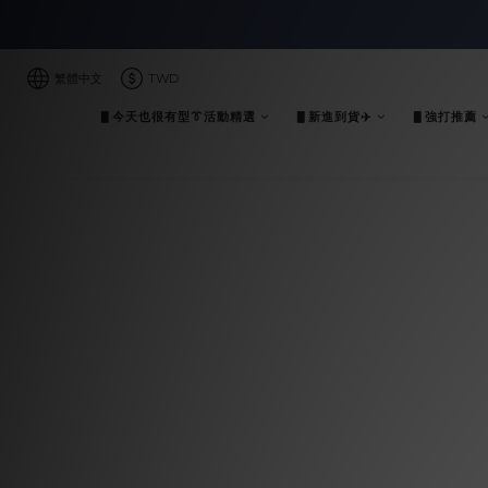
繁體中文
TWD
▋今天也很有型👔活動精選
▋新進到貨✈️
▋強打推薦