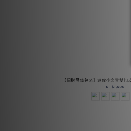
【招財母錢包💰】迷你小文青雙扣皮夾
NT$1,500