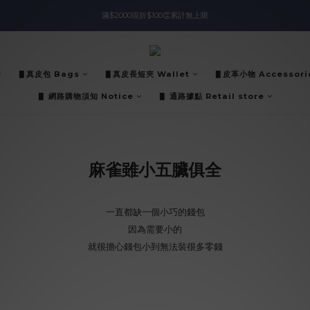
滿$2000現折$100👏累計無上限
入會即領$888購物金🙌
入會即領$888購物金🙌
▋真皮包 Bags
▋真皮長短夾 Wallet
▋皮革小物 Accessori
▋ 網路購物須知 Notice
▋ 通路據點 Retail store
麻雀雖小五臟俱全
一直都缺一個小巧的錢包
因為需要小的
就很擔心錢包小到無法裝很多零錢