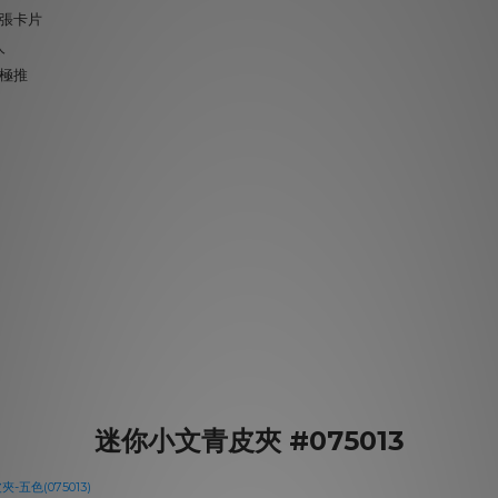
張卡片
人
極推
迷你小文青皮夾 #075013