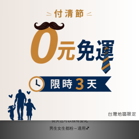
抽取式多卡夾真皮時尚長夾
百搭咖啡、霧面奶茶
長夾款式，真的是五花八門🥳
但卡夾可以拿出來的款式，
你見過嗎😂
這款設計感十足的長夾，
讓你的卡片再也不怕裝不下
實用+質感都大大提升
長夾也可以很有變化
男生女生都粉～適用💕