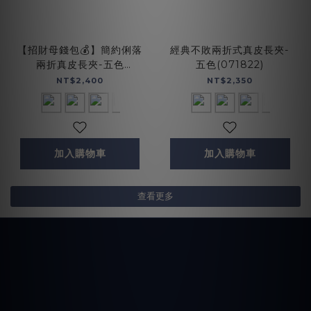
【招財母錢包💰】簡約俐落
經典不敗兩折式真皮長夾-
兩折真皮長夾-五色
五色(071822)
(074128)
NT$2,400
NT$2,350
加入購物車
加入購物車
查看更多