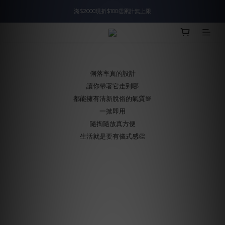
滿$2000現折$100👏累計無上限
入會即領$888購物金🙌
入會即領$888購物金🙌
俐落率真的設計
讓你帶著它走到哪
都能擁有清新脫俗的氣質💯
一掀即用
隨掏隨放真方便
生活就是要有儀式感👏