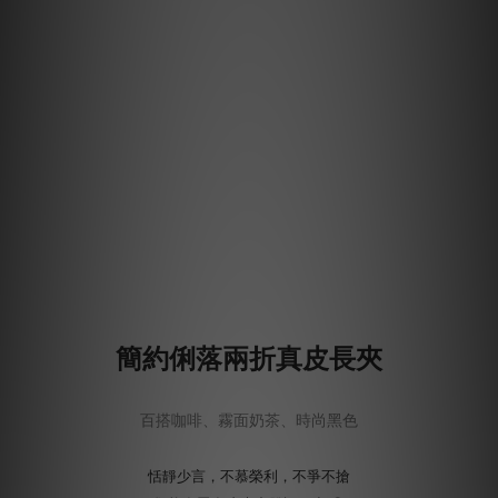
簡約俐落兩折真皮長夾
百搭咖啡、霧面奶茶、時尚黑色
恬靜少言，不慕榮利，不爭不搶