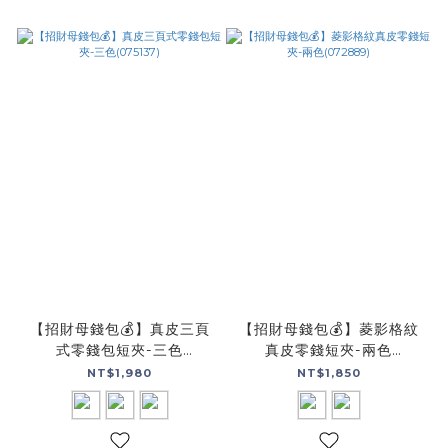
【招財母錢包💰】真皮三頁
【招財母錢包💰】菱影格紋
式零錢包短夾-三色
真皮零錢短夾-兩色
(075137)
(072889)
NT$1,980
NT$1,850