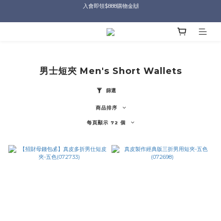
入會即領$888購物金🙌
入會即領$888購物金🙌
送爸好禮🎁$1588起
滿$2000現折$100👏累計無上限
入會即領$888購物金🙌
男士短夾 Men's Short Wallets
篩選
商品排序
每頁顯示 72 個