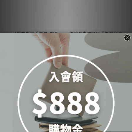
Tt壓扣長夾手機包-四色
學院風真皮簡約手提斜背包-
(2234)
六色(5428)
NT$4,380
NT$5,500
看其他 1 個選項
加入購物車
加入購物車