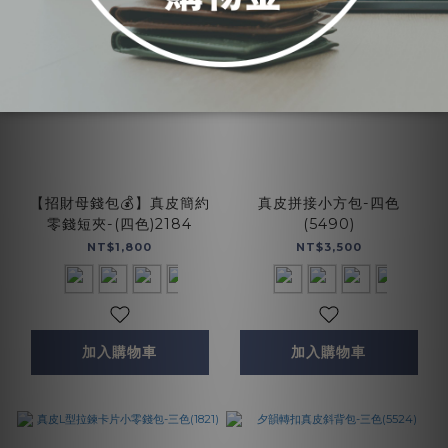
【招財母錢包💰】真皮簡約
真皮拼接小方包-四色
零錢短夾-(四色)2184
(5490)
NT$1,800
NT$3,500
加入購物車
加入購物車