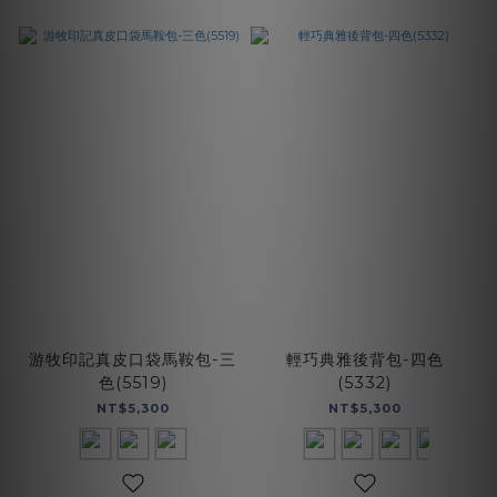
游牧印記真皮口袋馬鞍包-三
輕巧典雅後背包-四色
色(5519)
(5332)
NT$5,300
NT$5,300