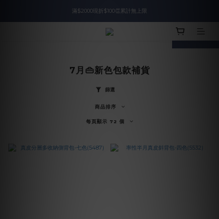
滿$2000現折$100👏累計無上限
入會即領$888購物金🙌
prev
next
入會即領$888購物金🙌
7月👜新色包款補貨
篩選
商品排序
每頁顯示 72 個