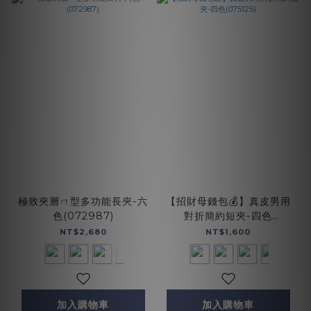
極致夾層ㄇ型多功能長夾-六
【招財母錢包💰】真皮男用
色(072987)
對折簡約短夾-四色
(075125)
NT$2,680
NT$1,600
加入購物車
加入購物車