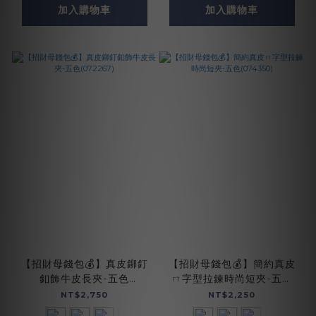
加入購物車
加入購物車
【招財母錢包💰】真皮鉚釘
【招財母錢包💰】簡約真皮
釦飾牛皮長夾-五色
ㄇ字型拉鍊時尚短夾-五色
(072267)
(074350)
NT$2,750
NT$2,250