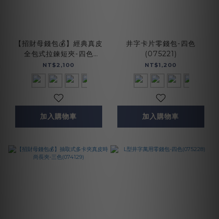
【招財母錢包💰】經典真皮
井字卡片零錢包-四色
全包式拉鍊短夾-四色
(075221)
(072916)
NT$2,100
NT$1,200
加入購物車
加入購物車