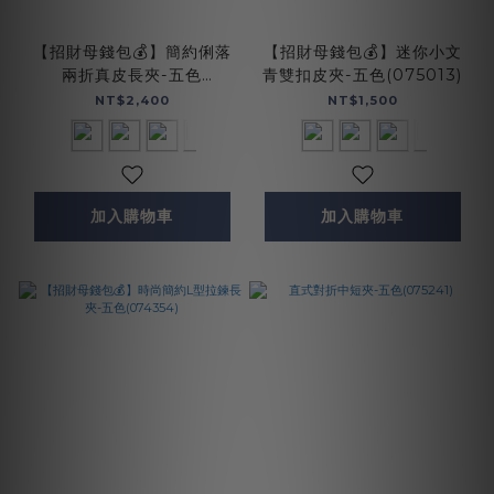
【招財母錢包💰】簡約俐落
【招財母錢包💰】迷你小文
兩折真皮長夾-五色
青雙扣皮夾-五色(075013)
(074128)
NT$2,400
NT$1,500
加入購物車
加入購物車