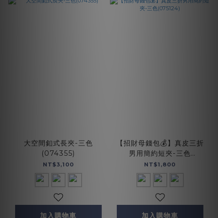
大空間釦式長夾-三色
【招財母錢包💰】真皮三折
(074355)
男用簡約短夾-三色
(075124)
NT$3,100
NT$1,800
加入購物車
加入購物車