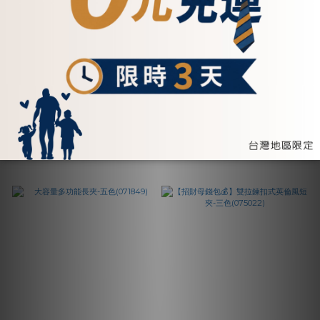
【招財母錢包💰】男仕皮革
扣式小枕頭零錢包-
縫線短夾-三色(072986)
(075222)
NT$1,980
NT$1,200
加入購物車
加入購物車