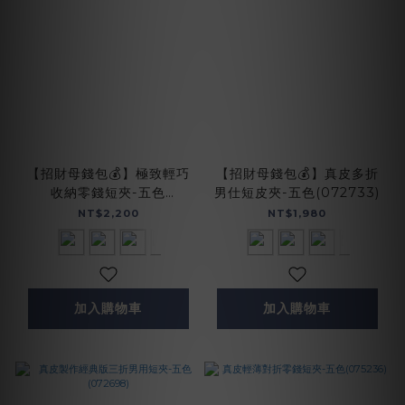
【招財母錢包💰】極致輕巧
【招財母錢包💰】真皮多折
收納零錢短夾-五色
男仕短皮夾-五色(072733)
(075021)
NT$2,200
NT$1,980
加入購物車
加入購物車