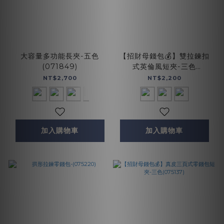
大容量多功能長夾-五色
【招財母錢包💰】雙拉鍊扣
(071849)
式英倫風短夾-三色
(075022)
NT$2,700
NT$2,200
加入購物車
加入購物車