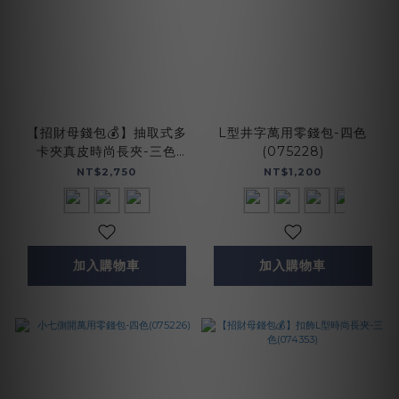
【招財母錢包💰】抽取式多
L型井字萬用零錢包-四色
卡夾真皮時尚長夾-三色
(075228)
(074129)
NT$2,750
NT$1,200
加入購物車
加入購物車