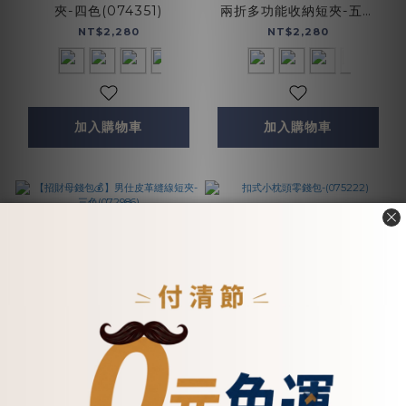
夾-四色(074351)
兩折多功能收納短夾-五色
(071848)
NT$2,280
NT$2,280
加入購物車
加入購物車