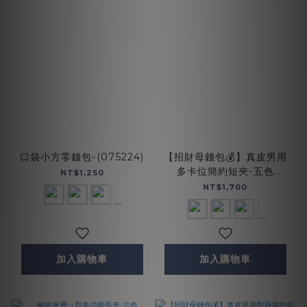
口袋小方零錢包-(075224)
【招財母錢包💰】真皮男用
多卡位簡約短夾-五色
NT$1,250
(075126)
NT$1,700
加入購物車
加入購物車