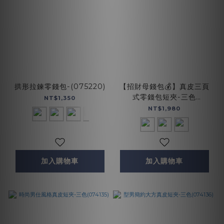
拱形拉鍊零錢包-(075220)
【招財母錢包💰】真皮三頁
式零錢包短夾-三色
NT$1,350
(075137)
NT$1,980
加入購物車
加入購物車