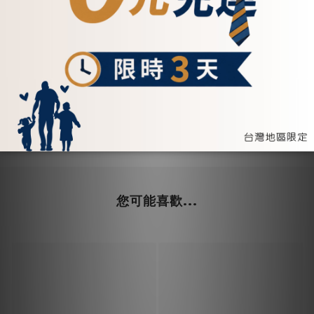
若有1-2cm誤差，皆屬合理範圍
【注意事項】
CALTAN全系列商品皆採用純牛皮製作，並做復古紋路特殊處理，故皆有皮革自然
生成之皺褶、皮斑、紋理、色澤不一等現象，此為天然皮革之正常特性及魅力，非
屬瑕疵範圍，敬請見諒。
▍附上禮物包裝，送禮超暖心
您可能喜歡...