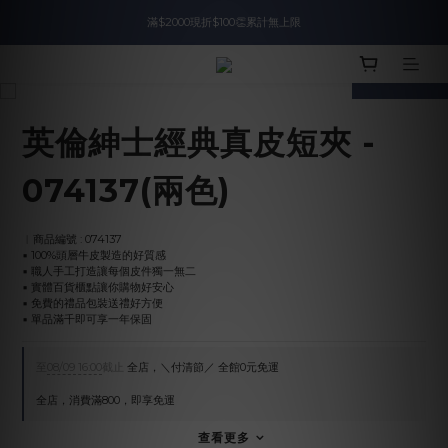
滿$2000現折$100👏累計無上限
入會即領$888購物金🙌
prev
next
入會即領$888購物金🙌
英倫紳士經典真皮短夾 -
074137(兩色)
︱商品編號 : 074137
▪︎ 100%頭層牛皮製造的好質感
▪︎ 職人手工打造讓每個皮件獨一無二
▪︎ 實體百貨櫃點讓你購物好安心
▪︎ 免費的禮品包裝送禮好方便
▪︎ 單品滿千即可享一年保固
至
08/09 16:00
截止
全店，＼付清節／ 全館0元免運
全店，消費滿800，即享免運
查看更多