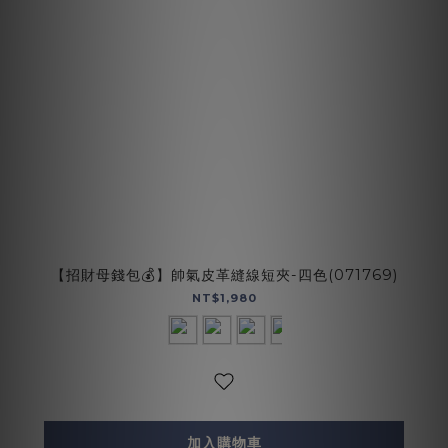
【招財母錢包💰】帥氣皮革縫線短夾-四色(071769)
NT$1,980
加入購物車