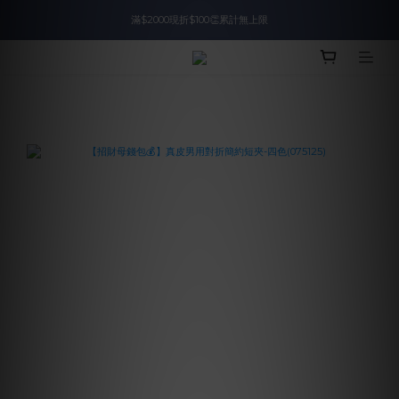
滿$2000現折$100👏累計無上限
入會即領$888購物金🙌
入會即領$888購物金🙌