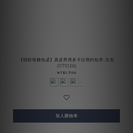
【招財母錢包💰】真皮男用多卡位簡約短夾-五色
(075126)
NT$1,700
加入購物車