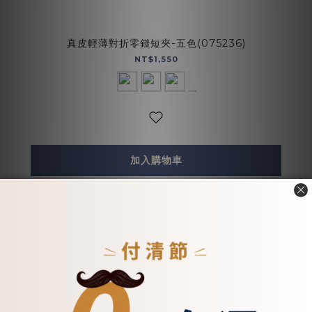
真皮輕薄對折零錢短夾-五色(075236)
NT$1,550
加入購物車