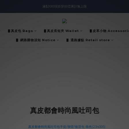
滿$2000現折$100👏累計無上限
入會即領$888購物金🙌
入會即領$888購物金🙌
▋真皮包 Bags
▋真皮長短夾 Wallet
▋皮革小物 Accessori
▋ 網路購物須知 Notice
▋ 通路據點 Retail store
真皮都會時尚風吐司包