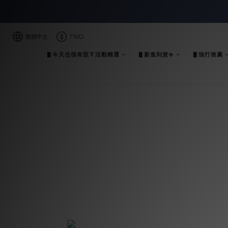
繁體中文
TWD
▋今天也很有型👔活動精選
▋新進到貨✈️
▋強打推薦