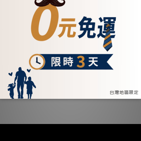
真皮都會時尚風吐司包手提/側背/後背包-兩色(234005)
NT$4,800