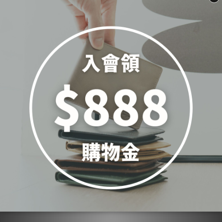
小巧俐落真皮郵差包-三色
簡約小V長夾手機兩用包-四
(5511)
色(2229)
NT$4,300
NT$3,800
加入購物車
加入購物車