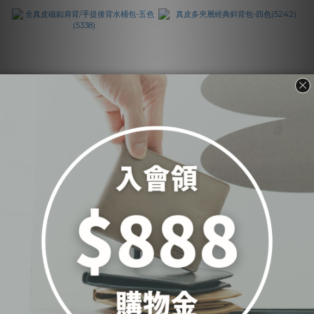
全真皮磁釦肩背/手提後背水
真皮多夾層經典斜背包-四色
桶包-五色(5338)
(5242)
NT$6,600
NT$6,500
看其他 1 個選項