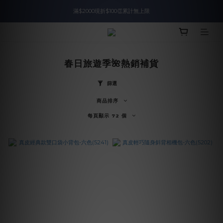
滿$2000現折$100👏累計無上限
入會即領$888購物金🙌
入會即領$888購物金🙌
春日旅遊季🌺熱銷補貨
篩選
商品排序
每頁顯示 72 個