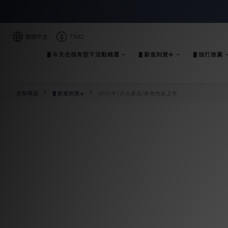
繁體中文
TWD
▋今天也很有型👔活動精選
▋新進到貨✈️
▋強打推薦
全部商品
▋新進到貨✈️
2026年1月👜新品/新色包款上市