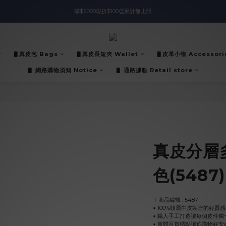
滿$2000現折$100👏累計無上限
入會即領$888購物金🙌
入會即領$888購物金🙌
▋真皮包 Bags
▋真皮長短夾 Wallet
▋皮革小物 Accessori
▋ 網路購物須知 Notice
▋ 通路據點 Retail store
真皮分層
色(5487)
︱商品編號 : 5487
▪︎ 100%頭層牛皮製造的好質感
▪︎ 職人手工打造讓每個皮件獨
▪︎ 實體百貨櫃點讓你購物好安