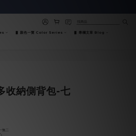
es
▋ 顏色一覽 Color Series
▋ 專欄文章 Blog
立即購買
多收納側背包-七
一無二
心