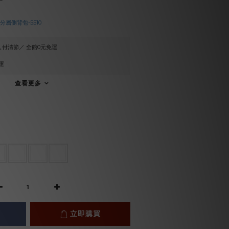
層側背包-5510
付清節／ 全館0元免運
運
查看更多
立即購買