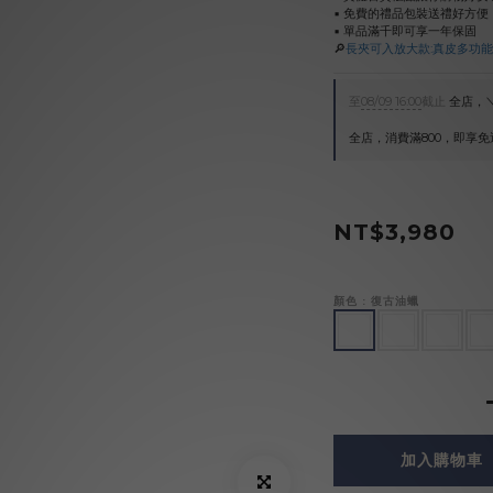
▪︎ 免費的禮品包裝送禮好方便
▪︎ 單品滿千即可享一年保固
🔎
長夾可入放大款:真皮多功能分
至
08/09 16:00
截止
全店，＼
全店，消費滿800，即享免
NT$3,980
顏色
: 復古油蠟
加入購物車