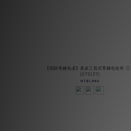
【招財母錢包💰】真皮三頁式零錢包短夾-三
(075137)
NT$1,980