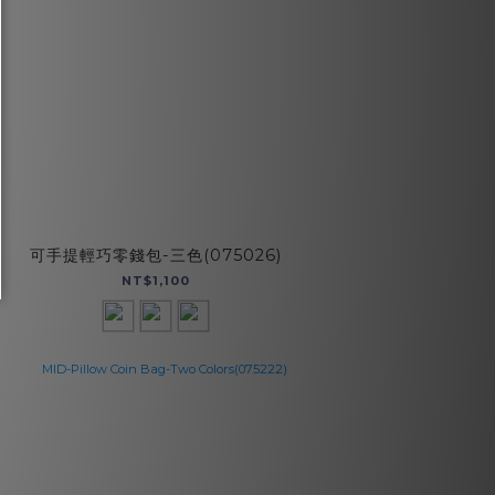
可手提輕巧零錢包-三色(075026)
NT$1,100