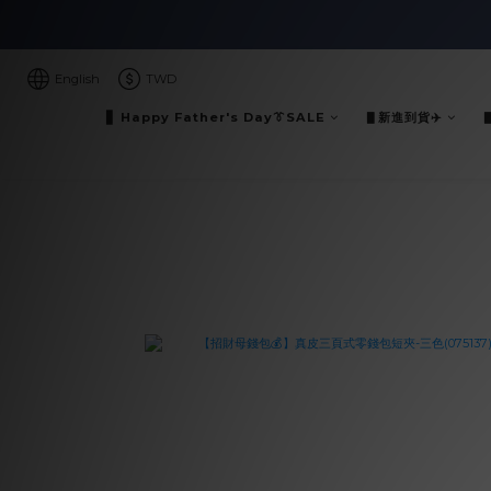
English
TWD
▋ Happy Father's Day👔SALE
▋新進到貨✈️