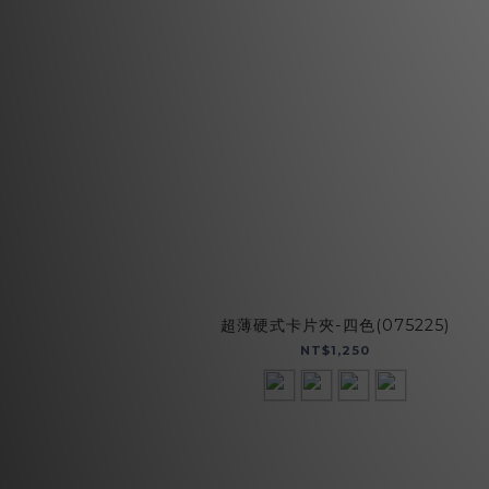
超薄硬式卡片夾-四色(075225)
NT$1,250