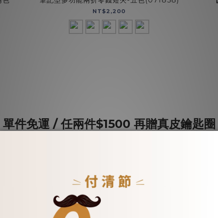
兩色
筆記型多功能兩折零錢短夾-五色(071858)
NT$2,200
單件免運 / 任兩件$1500 再贈真皮鑰匙圈