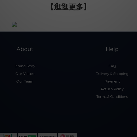
【逛逛更多】
About
Help
Brand Story
FAQ
Our Values
Delivery & Shipping
Our Team
Payment
Return Policy
Terms & Conditions