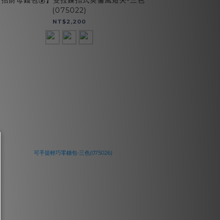
【招財母錢包💰】雙拉鍊扣式英倫風短夾-三色
(075022)
NT$2,200