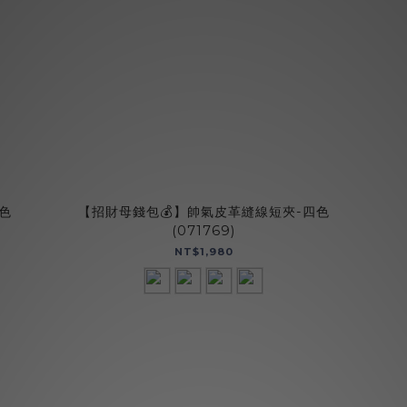
色
【招財母錢包💰】帥氣皮革縫線短夾-四色
(071769)
NT$1,980