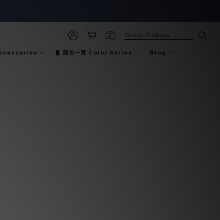
cessories
▋ 顏色一覽 Color Series
Blog