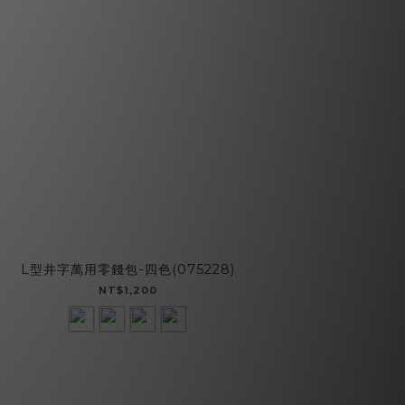
L型井字萬用零錢包-四色(075228)
NT$1,200