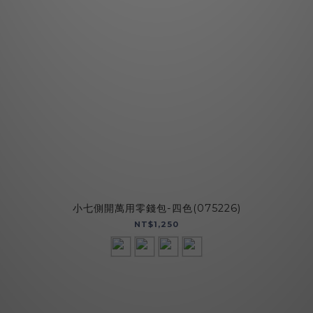
小七側開萬用零錢包-四色(075226)
NT$1,250