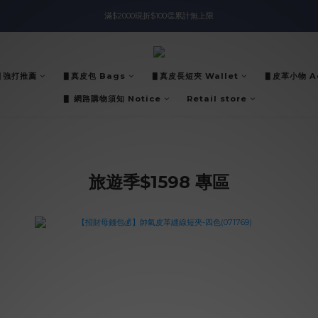
滿$2000現折$100👏累計無上限
入會即領$888購物金🙌
入會即領$888購物金🙌
▋強打推薦
▋真皮包 Bags
▋真皮長短夾 Wallet
▋皮革小物 Ac
▋ 網路購物須知 Notice
Retail store
旅遊季$1598 專區