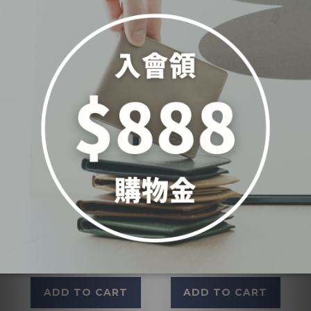
極簡風雙耳扣式真皮方
Round Crossbody
包-四色(5502)
Bag
NT$4,700
NT$4,700
View other 1 variants
ADD TO CART
ADD TO CART