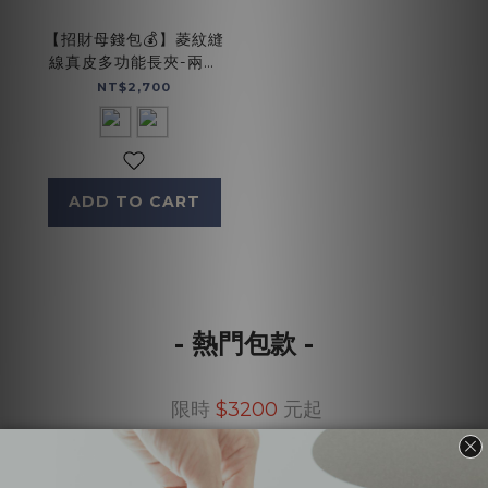
【招財母錢包💰】菱紋縫
線真皮多功能長夾-兩色
(075142)
NT$2,700
ADD TO CART
- 熱門包款 -
限時
$3200
元
起