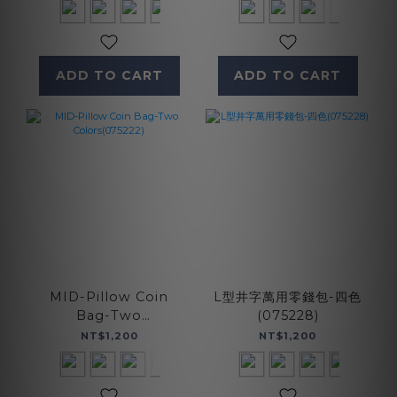
ADD TO CART
ADD TO CART
MID-Pillow Coin
L型井字萬用零錢包-四色
Bag-Two
(075228)
Colors(075222)
NT$1,200
NT$1,200