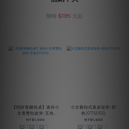
限時
$1185
元起
【招財母錢包💰】迷你小
小文藝扣式真皮短夾-四
文青雙扣皮夾-五色
色(075055)
(075013)
NT$1,500
NT$1,650