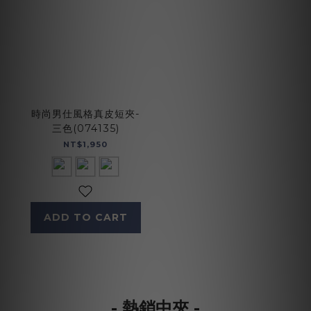
時尚男仕風格真皮短夾-
三色(074135)
NT$1,950
ADD TO CART
- 熱銷中夾 -