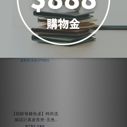
經典不敗兩折式真皮長
【招財母錢包💰】浪漫優
夾-五色(071822)
雅經典真皮長夾-五色
(072004)
NT$2,350
NT$2,350
ADD TO CART
ADD TO CART
【招財母錢包💰】時尚流
線設計真皮長夾-五色
(071850)
NT$2,280