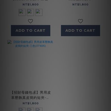
(075124)
bk(075173bk)
NT$1,800
NT$1,800
ADD TO CART
ADD TO CART
【招財母錢包💰】男用皮
革壓飾真皮簡約短夾-三
色(071695)
NT$1,800