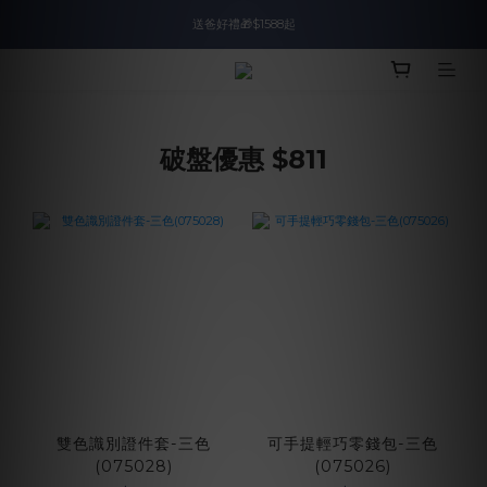
入會即領$888購物金🙌
送爸好禮🎁$1588起
滿$2000現折$100👏累計無上限
入會即領$888購物金🙌
破盤優惠 $811
雙色識別證件套-三色
可手提輕巧零錢包-三色
(075028)
(075026)