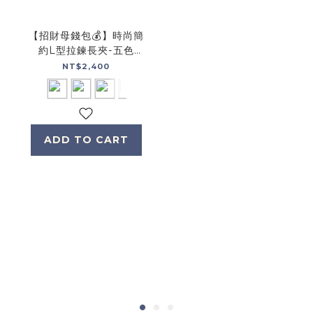
【招財母錢包💰】時尚簡
約L型拉鍊長夾-五色
(074354)
NT$2,400
ADD TO CART