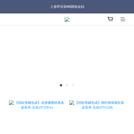
入會即領$888購物金🙌
入會即領$888購物金🙌
送爸好禮🎁$1588起
滿$2000現折$100👏累計無上限
入會即領$888購物金🙌