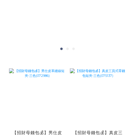
【招財母錢包💰】男仕皮
【招財母錢包💰】真皮三