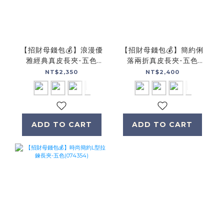
【招財母錢包💰】浪漫優
【招財母錢包💰】簡約俐
雅經典真皮長夾-五色
落兩折真皮長夾-五色
(072004)
(074128)
NT$2,350
NT$2,400
ADD TO CART
ADD TO CART