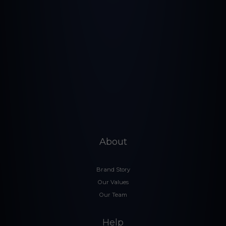
About
Brand Story
Our Values
Our Team
Help