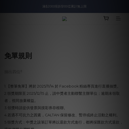
滿$2000現折$100👏累計無上限
入會即領$888購物金🙌
入會即領$888購物金🙌
免單規則
抽出四位!!
1.【整筆免單】將於 2025/11/14 於 Facebook 粉絲專頁進行直播抽獎。
2.領獎期限至 2025/12/15 止，請中獎者主動聯繫主辦單位；逾期未領取
者，視同放棄權益。
3.領獎時請提供發票與摸彩券存根聯。
4.若遇不可抗力之因素，CALTAN 保留修改、暫停或終止活動之權利。
5.領獎方式：中獎之該筆訂單將以退款方式進行，都將採匯款方式退款，