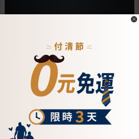
Everyday
拾光 Mini 真皮
真皮法式半月牛
Tote 真皮大容
萬用包 - 兩色
角包 - 兩色
量托特包- 兩色
(5581)
(5580)
NT$8,500
NT$4,850
NT$5,500
(5575)