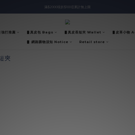
滿$2000現折$100👏累計無上限
入會即領$888購物金🙌
入會即領$888購物金🙌
▋強打推薦
▋真皮包 Bags
▋真皮長短夾 Wallet
▋皮革小物 Ac
▋ 網路購物須知 Notice
Retail store
短夾