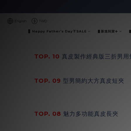
English
TWD
▋ Happy Father's Day👔SALE
▋新進到貨✈️
TOP. 10
真皮製作經典版三折男用
TOP. 09
型男簡約大方真皮短夾
TOP. 08
魅力多功能真皮長夾