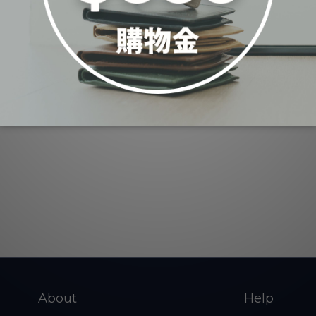
長夾
About
Help