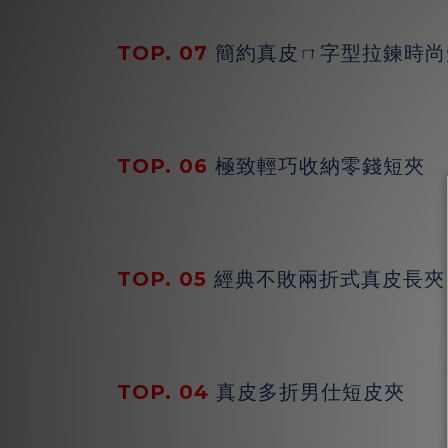
TOP. 07
簡約真皮ㄇ字型拉鍊時尚
TOP. 06
極致輕巧收納零錢短夾
TOP. 05
經典不敗兩折式真皮長夾
TOP. 04
真皮多折男仕短皮夾