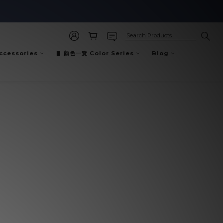
cessories
▋ 顏色一覽 Color Series
Blog