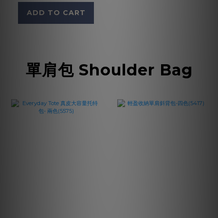
ADD TO CART
單肩包 Shoulder Bag