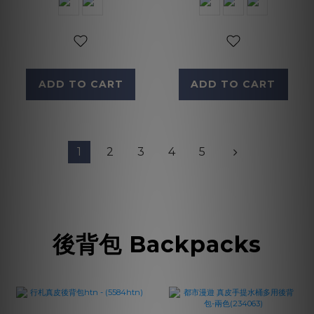
ADD TO CART
ADD TO CART
1
2
3
4
5
後背包 Backpacks