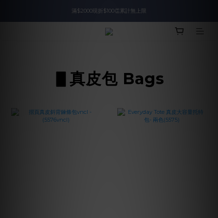
滿$2000現折$100👏累計無上限
入會即領$888購物金🙌
入會即領$888購物金🙌
▋真皮包 Bags