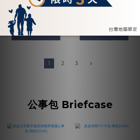
ADD TO CART
ADD TO CART
1
2
3
公事包 Briefcase