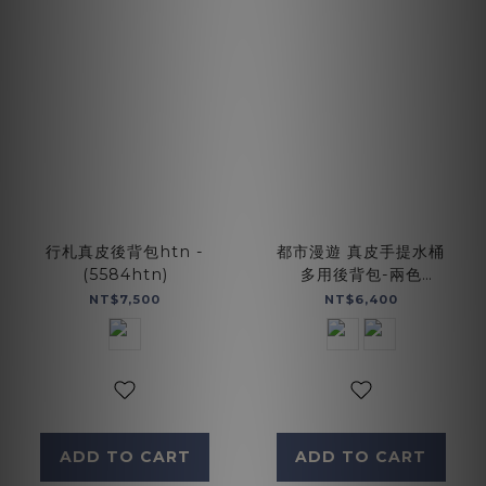
行札真皮後背包htn -
都市漫遊 真皮手提水桶
(5584htn)
多用後背包-兩色
(234063)
NT$7,500
NT$6,400
ADD TO CART
ADD TO CART