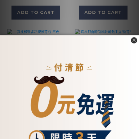
ADD TO CART
ADD TO CART
真皮極致多功能後背包-
真皮都會時尚風吐司包手
三色(5299)
提/側背/後背包-兩色
(234005)
NT$7,500
NT$4,800