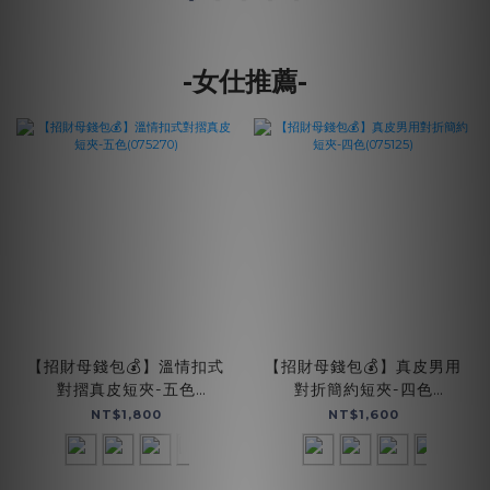
-女仕推薦-
【招財母錢包💰】溫情扣式
【招財母錢包💰】真皮男用
對摺真皮短夾-五色
對折簡約短夾-四色
(075270)
(075125)
NT$1,800
NT$1,600