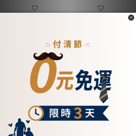
ADD TO CART
ADD TO CART
✨ 其他活動✨
——————————