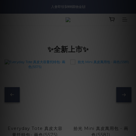
入會即領$888購物金🙌
入會即領$888購物金🙌
送爸好禮🎁$1588起
滿$2000現折$100👏累計無上限
✨全新上市✨
入會即領$888購物金🙌
Everyday Tote 真皮大容
拾光 Mini 真皮萬用包 - 兩
量托特包- 兩色(5575)
色(5581)