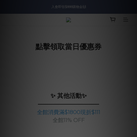
入會即領$888購物金🙌
入會即領$888購物金🙌
送爸好禮🎁$1588起
滿$2000現折$100👏累計無上限
點擊領取當日優惠券
入會即領$888購物金🙌
✨ 其他活動✨
——————————
全館消費滿$1800現折$111
全館11% OFF