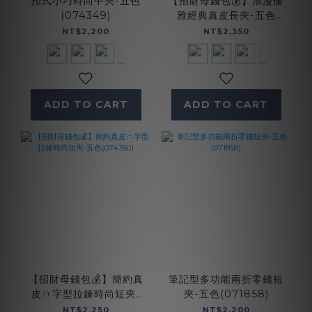
扣式小巧時尚中夾-五色
【招財母錢包💰】浪漫優
(074349)
雅經典真皮長夾-五色
(072004)
NT$2,200
NT$2,350
ADD TO CART
ADD TO CART
【招財母錢包💰】簡約真
筆記型多功能兩折零錢短
皮ㄇ字型拉鍊時尚短夾-
夾-五色(071858)
五色(074350)
NT$2,250
NT$2,200