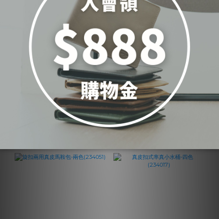
率性半月真皮斜背包-四
迷霧真皮抽繩水桶包-三
色(5532)
色(5518)
NT$5,300
NT$5,100
View other 1 variants
ADD TO CART
ADD TO CART