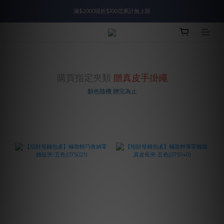
滿$2000現折$100👏累計無上限
入會即領$888購物金🙌
入會即領$888購物金🙌
購買指定夾類
贈
真皮手掛繩
顏色隨機 贈完為止