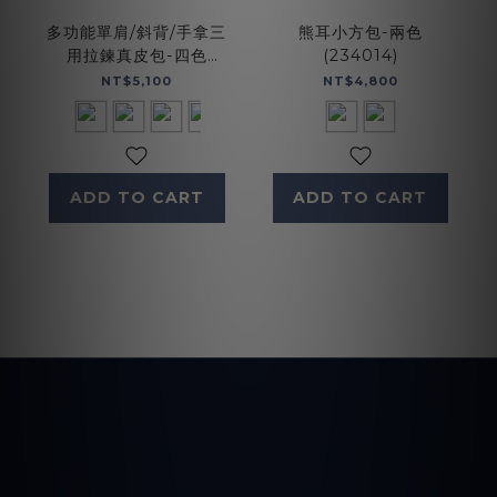
多功能單肩/斜背/手拿三
熊耳小方包-兩色
用拉鍊真皮包-四色
(234014)
(5456)
NT$5,100
NT$4,800
ADD TO CART
ADD TO CART