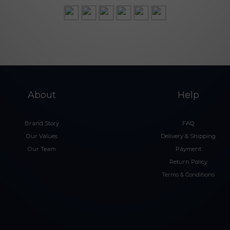
About
Help
Brand Story
FAQ
Our Values
Delivery & Shipping
Our Team
Payment
Return Policy
Terms & Conditions