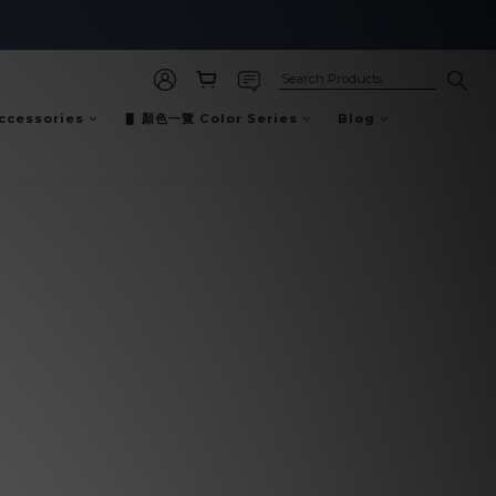
cessories
▋ 顏色一覽 Color Series
Blog