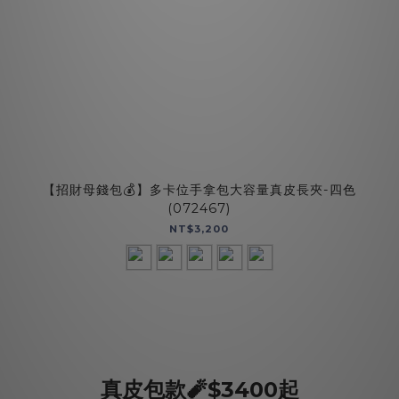
【招財母錢包💰】多卡位手拿包大容量真皮長夾-四色
(072467)
NT$3,200
真皮包款🧨$3400起