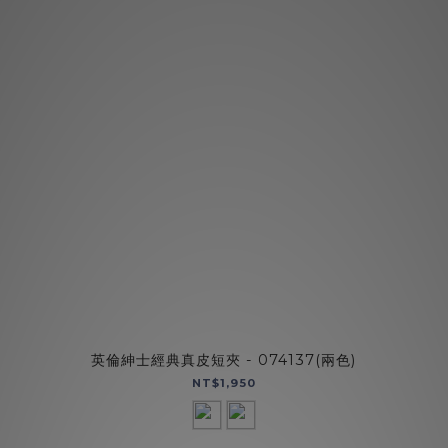
英倫紳士經典真皮短夾 - 074137(兩色)
NT$1,950