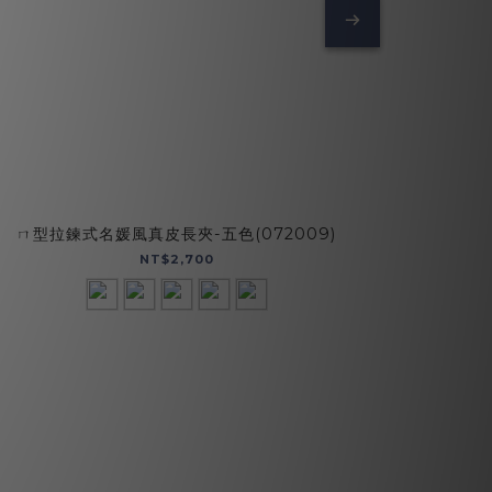
ㄇ型拉鍊式名媛風真皮長夾-五色(072009)
魅
NT$2,700