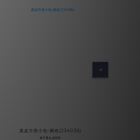
真皮方形小包-兩色(234036)
真
NT$4,500