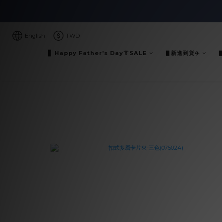
English
TWD
▋ Happy Father's Day👔SALE
▋新進到貨✈️