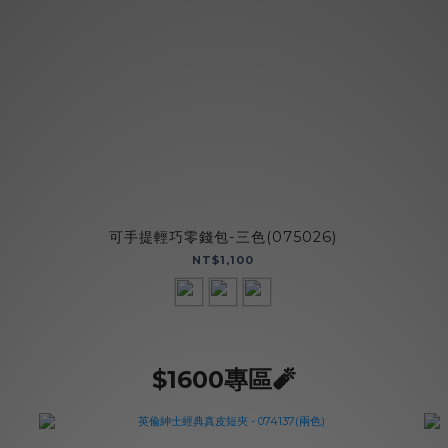
可手提輕巧零錢包-三色(075026)
NT$1,100
$1600專區🧨