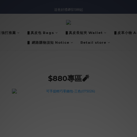
入會即領$888購物金🙌
送爸好禮🎁$1588起
滿$2000現折$100👏累計無上限
▋強打推薦
▋真皮包 Bags
▋真皮長短夾 Wallet
▋皮革小物 Ac
入會即領$888購物金🙌
▋ 網路購物須知 Notice
Retail store
$880專區🧨