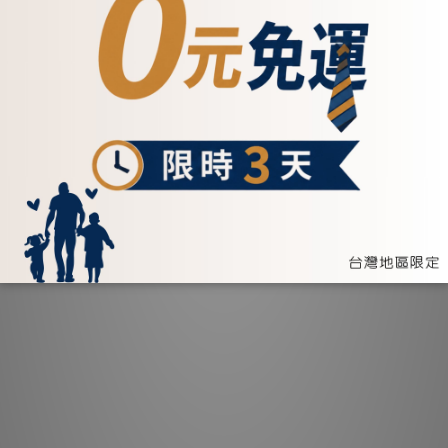
中性三折扣式真皮中長夾-五色(072622)
NT$2,280
$2280專區🧨