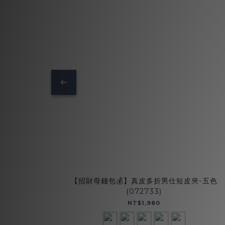
【招財母錢包💰】真皮多折男仕短皮夾-五色
(072733)
NT$1,980