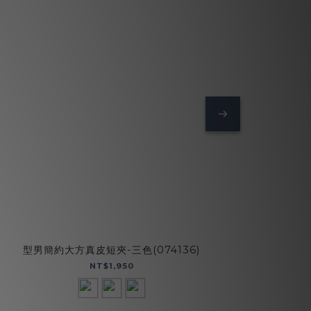
型男簡約大方真皮短夾-三色(074136)
【招財母
NT$1,950