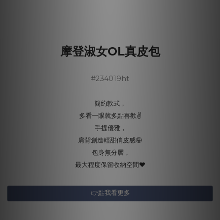
摩登淑女OL真皮包
#234019ht
簡約款式，
多看一眼就多點喜歡✌️
手提優雅，
肩背創造輕甜俏皮感🤪
包身無分層，
最大程度保留收納空間❤️
👉點我看更多