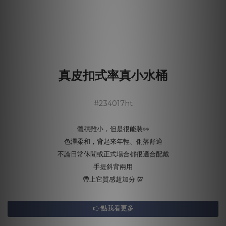
真皮扣式率真小水桶
#234017ht
體積雖小，但是很能裝👀
色澤柔和，背起來年輕、俐落舒適
不論日常休閒或正式場合都很適合配戴
手提斜背兩用
帶上它質感超加分 💯
👉點我看更多