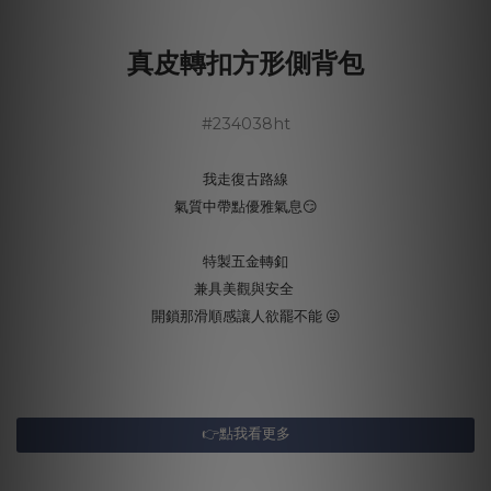
真皮轉扣方形側背包
#234038ht
我走復古路線
氣質中帶點優雅氣息😏
特製五金轉釦
兼具美觀與安全
開鎖那滑順感讓人欲罷不能 😜
👉點我看更多