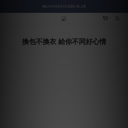
滿$2000現折$100👏累計無上限
入會即領$888購物金🙌
入會即領$888購物金🙌
換包不換衣 給你不同好心情