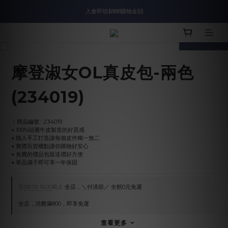
入會即領$888購物金🙌
入會即領$888購物金🙌
prev
next
送爸好禮🎁$1588起
滿$2000現折$100👏累計無上限
摩登淑女OL真皮包-兩色
入會即領$888購物金🙌
(234019)
︱商品編號 : 234019
▪︎ 100%頭層牛皮製造的好質感
▪︎ 職人手工打造讓每個皮件獨一無二
▪︎ 實體百貨櫃點讓你購物好安心
▪︎ 免費的禮品包裝送禮好方便
▪︎ 單品滿千即可享一年保固
至
08/09 16:00
截止
全店，＼付清節／ 全館0元免運
全店，消費滿800，即享免運
查看更多