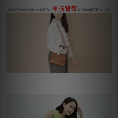
單購背帶
此品項不含帆布背帶，欲購買可
👉
或在購物車頁面下方加購
!