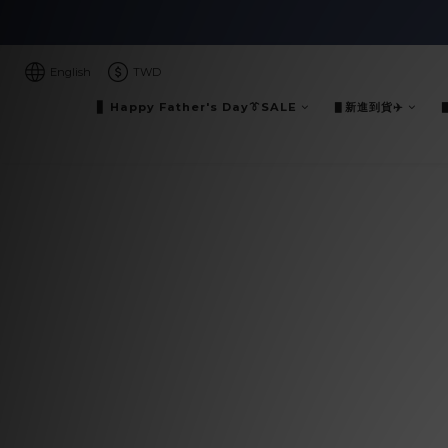
English
TWD
▋ Happy Father's Day👔SALE
▋新進到貨✈️