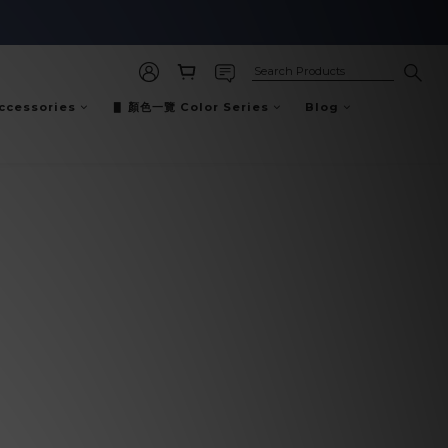
cessories
▋ 顏色一覽 Color Series
Blog