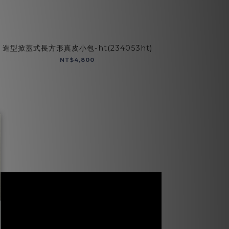
造型掀蓋式長方形真皮小包-ht(234053ht)
真皮英倫風
NT$4,800