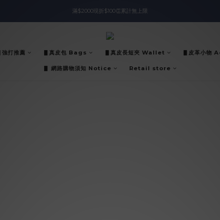
滿$2000現折$100👏累計無上限
入會即領$888購物金🙌
入會即領$888購物金🙌
▋強打推薦
▋真皮包 Bags
▋真皮長短夾 Wallet
▋皮革小物 Ac
▋ 網路購物須知 Notice
Retail store