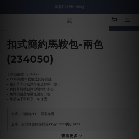
入會即領$888購物金🙌
送爸好禮🎁$1588起
prev
next
滿$2000現折$100👏累計無上限
入會即領$888購物金🙌
扣式簡約馬鞍包-兩色
(234050)
︱商品編號 : 234050
▪︎ 100%頭層牛皮製造的好質感
▪︎ 職人手工打造讓每個皮件獨一無二
▪︎ 實體百貨櫃點讓你購物好安心
▪︎ 免費的禮品包裝送禮好方便
▪︎ 單品滿千即可享一年保固
全店，消費滿800，即享免運
全店，好品味從細節開始🕶️滿$2000再折$100
查看更多