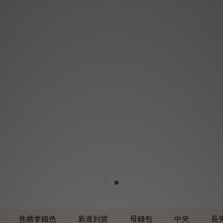
焦糖拿鐵色
新進到貨
母錢包
中夾
長