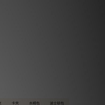
夾
卡夾
水桶包
波士頓包