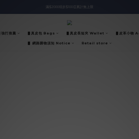
滿$2000現折$100👏累計無上限
入會即領$888購物金🙌
入會即領$888購物金🙌
▋強打推薦
▋真皮包 Bags
▋真皮長短夾 Wallet
▋皮革小物 Ac
▋ 網路購物須知 Notice
Retail store