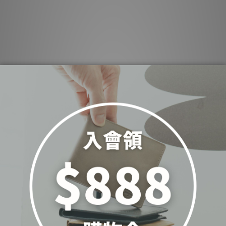
【招財母錢包💰】極致輕薄零錢袋真皮長夾-五色
(075140)
NT$2,500