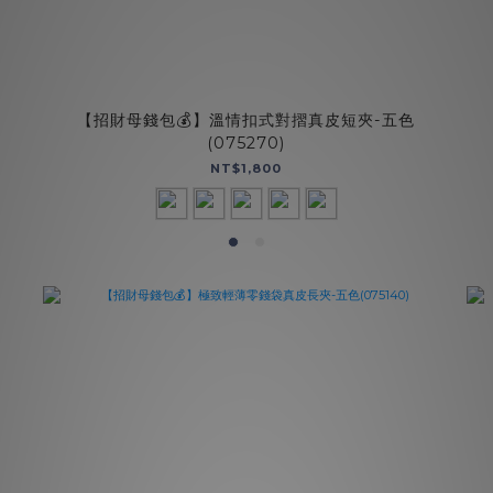
【招財母錢包💰】溫情扣式對摺真皮短夾-五色
(075270)
NT$1,800