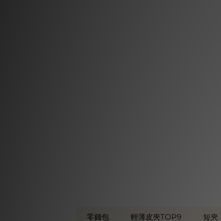
零錢包
輕薄皮夾TOP9
短夾