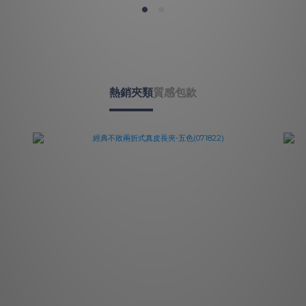
熱銷夾類
質感包款