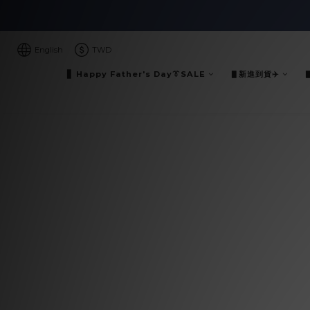
English
TWD
▋ Happy Father's Day👔SALE
▋新進到貨✈️