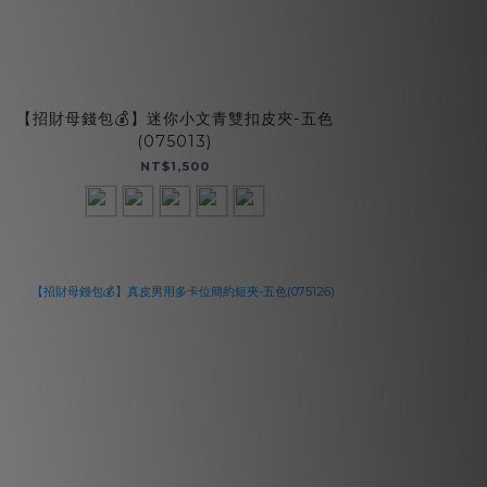
【招財母錢包💰】迷你小文青雙扣皮夾-五色
簡約
(075013)
NT$1,500