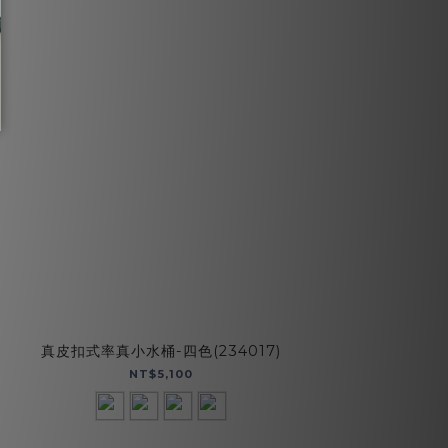
真皮扣式率真小水桶-四色(234017)
摩
NT$5,100