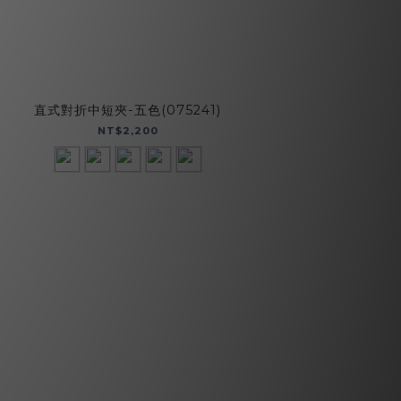
直式對折中短夾-五色(075241)
【招財母錢包
Mo
NT$2,200