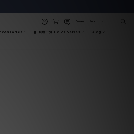
cessories
▋ 顏色一覽 Color Series
Blog