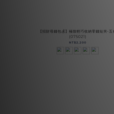
【招財母錢包💰】極致輕巧收納零錢短夾-五
(075021)
NT$2,200