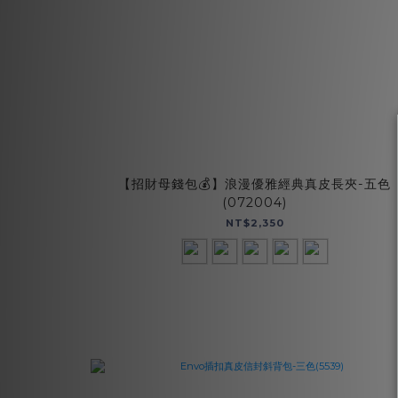
【招財母錢包💰】浪漫優雅經典真皮長夾-五色
(072004)
NT$2,350