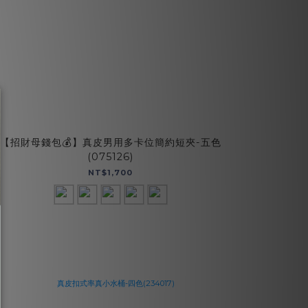
【招財母錢包💰】真皮男用多卡位簡約短夾-五色
真皮
(075126)
NT$1,700