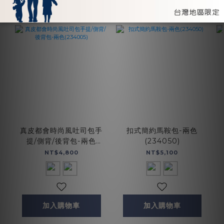
真皮都會時尚風吐司包手
扣式簡約馬鞍包-兩色
提/側背/後背包-兩色
(234050)
(234005)
NT$4,800
NT$5,100
加入購物車
加入購物車