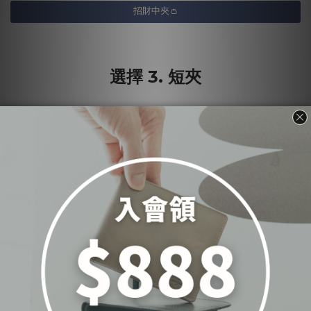
招財中夾👛
選擇 3. 短夾
輕便收納，便於攜帶
1.輕便和方便
：短夾通常比長夾或中夾更小巧，更容易攜帶。你可以輕鬆
地將它放入口袋、小包包或手提袋中，無論走到哪裡，都能方便地管理財
務。
2.精選和管理
：由於短夾的容量較小，它迫使你更加精選和管理你的財務
文件和卡片。這有助於確保你只攜帶必要的東西，避免過度支出和混亂。
3.風格和個性
：儘管短夾尺寸較小，但仍然有多種設計和風格可供選擇，