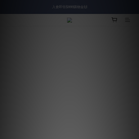
入會即領$888購物金🙌
入會即領$888購物金🙌
送爸好禮🎁$1588起
滿$2000現折$100👏累計無上限
入會即領$888購物金🙌