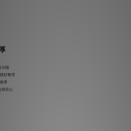
厚
有分隔
很好整理
過厚
也很安心