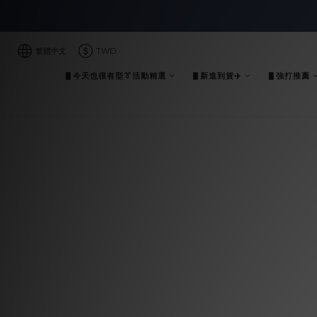
繁體中文
TWD
▋今天也很有型👔活動精選
▋新進到貨✈️
▋強打推薦