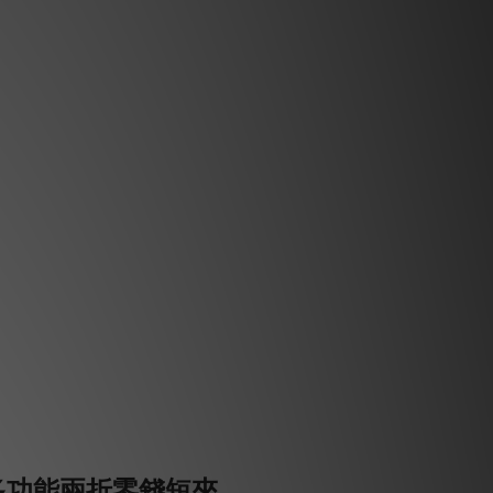
多功能兩折零錢短夾