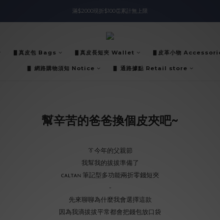
滿$2000現折$100👏累計無上限
入會即領$888購物金🙌
入會即領$888購物金🙌
▋真皮包 Bags
▋真皮長短夾 Wallet
▋皮革小物 Accessori
▋ 網路購物須知 Notice
▋ 通路據點 Retail store
幫辛苦的爸爸換個皮夾吧~
👔今年的父親節
我幫我的拔拔準備了
ᴄᴀʟᴛᴀɴ 筆記型多功能兩折零錢短夾
-
先來聊聊為什麼我會選擇這款
因為我滴拔拔平常都會把錢包放口袋