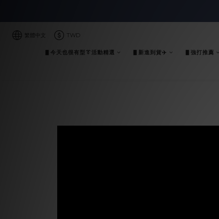
繁體中文
TWD
▋今天也很有型👔活動精選
▋新進到貨✈️
▋強打推薦