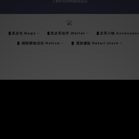
入會即領$888購物金🙌
送爸好禮🎁$1588起
滿$2000現折$100👏累計無上限
▋真皮包 Bags
▋真皮長短夾 Wallet
▋皮革小物 Accessori
入會即領$888購物金🙌
▋ 網路購物須知 Notice
▋ 通路據點 Retail store