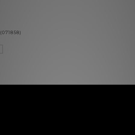
71858)