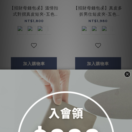
【招財母錢包💰】溫情扣
【招財母錢包💰】真皮多
式對摺真皮短夾-五色
折男仕短皮夾-五色
(075270)
(072733)
NT$1,800
NT$1,980
加入購物車
加入購物車
1
2
3
4
5
此分類沒有商品