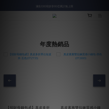
滿$2000現折$100👏累計無上限
入會即領$888購物金🙌
入會即領$888購物金🙌
年度熱銷品
【招財母錢包💰】真皮多折
真皮素雅雙拉鍊質感小錢