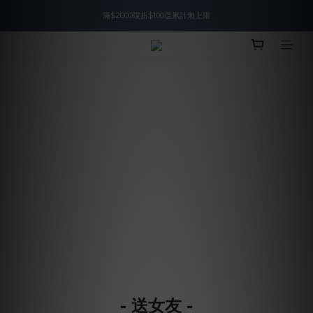
滿$2000現折$100👏累計無上限
入會即領$888購物金🙌
入會即領$888購物金🙌
- 送女友 -