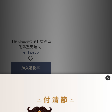
【招財母錢包💰】雙色系
俐落型男短夾-
bk(075173bk)
NT$1,800
加入購物車
- 情侶款小物 -