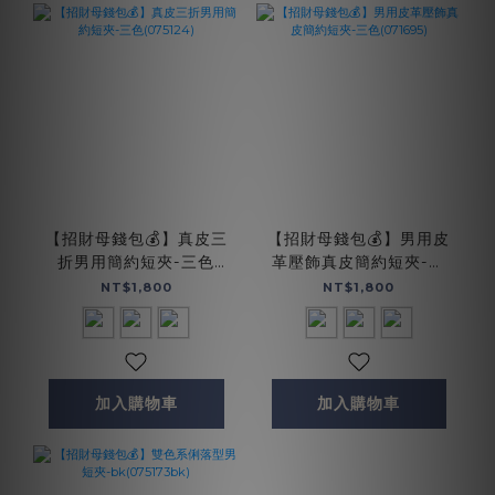
【招財母錢包💰】真皮三
【招財母錢包💰】男用皮
折男用簡約短夾-三色
革壓飾真皮簡約短夾-三
(075124)
色(071695)
NT$1,800
NT$1,800
加入購物車
加入購物車