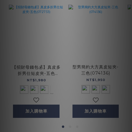
型男簡約大方真皮短夾-
【招財母錢包💰】真皮多
三色(074136)
折男仕短皮夾-五色
(072733)
NT$1,950
NT$1,980
加入購物車
加入購物車