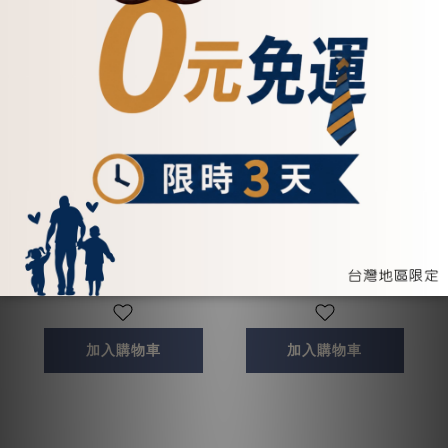
真皮素雅雙拉鍊質感小錢
輕巧型萬用筆袋-四色
包-四色(072693)
(072202)
NT$800
NT$850
加入購物車
加入購物車