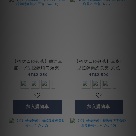
【招財母錢包💰】簡約真
【招財母錢包💰】真皮L
皮ㄇ字型拉鍊時尚短夾-
型拉鍊簡約長夾-六色
五色(074350)
(072695)
NT$2,250
NT$2,500
加入購物車
加入購物車