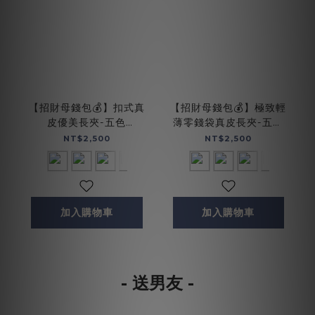
【招財母錢包💰】扣式真
【招財母錢包💰】極致輕
皮優美長夾-五色
薄零錢袋真皮長夾-五色
(075169)
(075140)
NT$2,500
NT$2,500
加入購物車
加入購物車
- 送男友 -