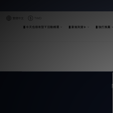
繁體中文
TWD
▋今天也很有型👔活動精選
▋新進到貨✈️
▋強打推薦