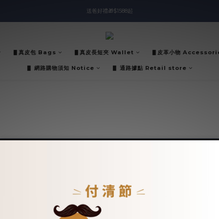
入會即領$888購物金🙌
送爸好禮🎁$1588起
滿$2000現折$100👏累計無上限
▋真皮包 Bags
▋真皮長短夾 Wallet
▋皮革小物 Accessori
入會即領$888購物金🙌
▋ 網路購物須知 Notice
▋ 通路據點 Retail store
關於我們 ABOUT US
購物說明 SERVICE
品牌故事 Brand Story
購物說明 How To Buy
專欄文章 Blogger
購物金使用説明 Shopping Credit
門市資訊 Store-info
退換貨政策 After-sales service