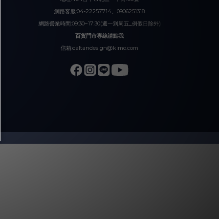
網路客服:04-22257714、0906251318
網路營業時間:09:30~17:30(週一到周五_例假日除外)
百貨門市專線請點我
信箱:caltandesign@kimo.com