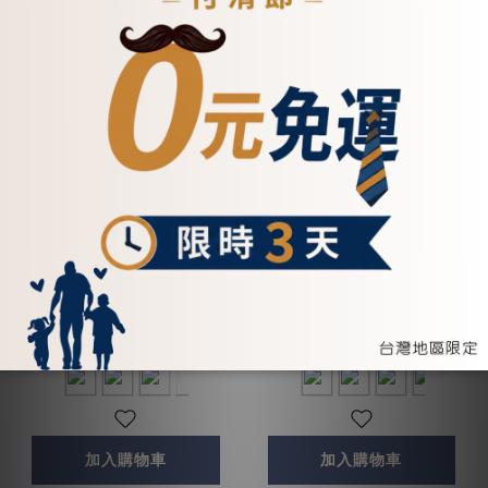
【招財母錢包💰】真皮鉚釘
真皮英倫風雙釦式多功能中
釦飾牛皮長夾-五色
夾-四色(074351)
(072267)
NT$2,750
NT$2,280
加入購物車
加入購物車