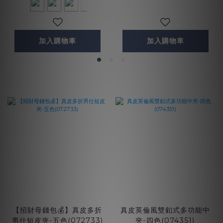
加入購物車
加入購物車
【招財母錢包💰】真皮多折
真皮英倫風雙釦式多功能中
男仕短皮夾-五色(072733)
夾-四色(074351)