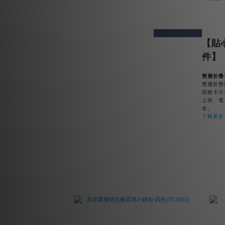
prev
next
【貼
件】
雙層折疊
雙層折疊
四格卡片
上班、電
友。
了解更多