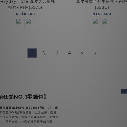
veryday Tote 真皮大容量托
真皮法式半月牛角包 - 兩
特包- 兩色(5575)
(5580)
NT$8,500
NT$5,500
1
2
3
4
5
pre
萌狂銷NO.1零錢包】
雙拉鍊質感小錢包-072693/咖、LT、綠
零錢包NO.1冠軍就是它！上方拉鍊，隨身
用卡完美收納，後方小拉鍊零錢袋，硬幣也
；小巧不占位，小包的好搭檔非他莫屬。