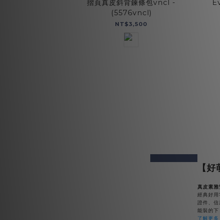
摺頁真皮斜背鍊條包vncl -
E
(5576vncl)
NT$3,500
prev
next
【好
真皮素雅
經典好用
證件、信
能裝的下
了解更多