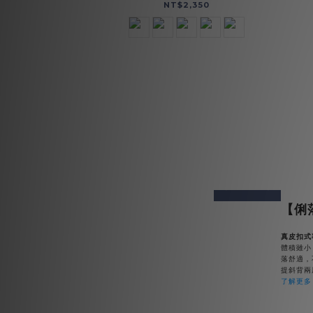
NT$2,350
prev
next
【俐
真皮扣式率
體積雖小
落舒適，
提斜背兩
了解更