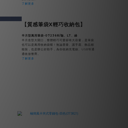
了解更多
v
next
【質感筆袋X輕巧收納包】
半月型萬用筆袋-072368/咖、LT、綠
半月造型大開口，整體輕巧可愛卻有大容量，是筆袋
也可以是萬用收納袋喔！無論唇膏、護手霜、飾品都
能裝，也是辦公好助手，為你收納充電線、USB等通
通收放整齊。
了解更多