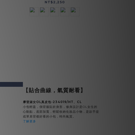
NT$2,250
v
next
【貼合曲線，氣質耐看】
摩登淑女OL真皮包-234019/HT、CL
小包輕盈，側背服貼於身形，修身設計是OL女生的
心動點，底部加寬，輕鬆收納化妝品小物，是款手提
或單肩背都好看的小包，時尚氣質。
了解更多