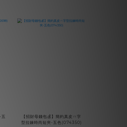
-五
【招財母錢包💰】簡約真皮ㄇ字
型拉鍊時尚短夾-五色(074350)