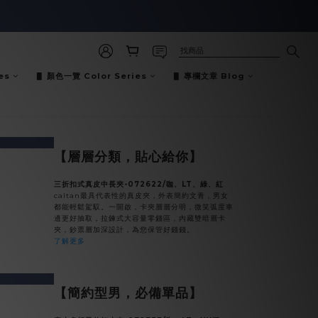
es
▋ 顏色一覽 Color Series
▋ 專欄文章 Blog
v
next
【層層分類，貼心給你】
三折扣式真皮中長夾-072622/咖、LT、綠、紅
caltan最具代表性的真皮夾，外表簡約文青，男女
都能輕鬆駕馭。一開啟，卡夾層層分明，微笑弧度車
邊更好抽取，拉鍊式大容量零錢區，內藏雙暗層卡
夾，鈔票層加深設計，為您保管好錢錢。
了解更多
v
next
【簡約型男，必備單品】