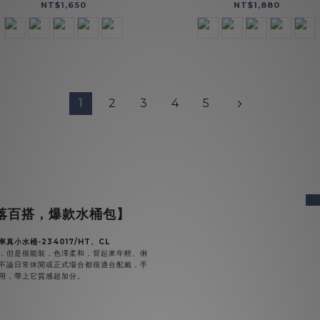
NT$1,650
NT$1,880
1
2
3
4
5
pre
落百搭，爆款水桶包】
真小水桶-234017/HT、CL
，但是很能裝，色澤柔和，背起來年輕、俐
不論日常休閒或正式場合都很適合配戴，手
用，帶上它質感超加分。
多