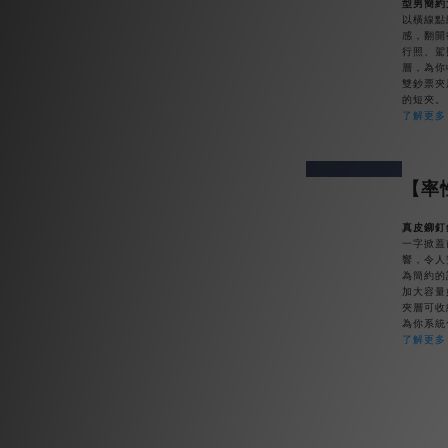
型男簡約
以橫線點
感，翻開
行照、駕
層，為你
雙鈔票夾
的短夾。
了解更多
prev
next
【率
真皮鉚釘
一字掀蓋
響，令人
為簡約的
加大容量
夾層可收
為你系統
了解更多