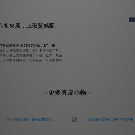
pre
心多夾層，上班質感配
可拆式證件套-075030/咖、LT、綠
設計，搭配透明網窗，證件卡片一目了然；
夾層，掛上它就像擁有了一個小世界，無論
子支付的這個時代，它都是必不可少的神隊
--更多真皮小物--