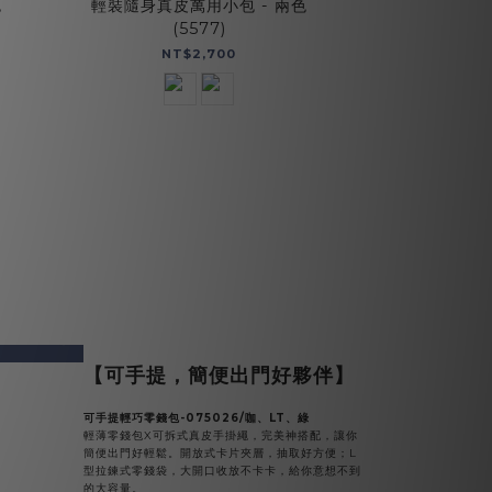
色
輕裝隨身真皮萬用小包 - 兩色
(5577)
NT$2,700
v
next
【可手提，簡便出門好夥伴】
可手提輕巧零錢包-075026/咖、LT、綠
輕薄零錢包X可拆式真皮手掛繩，完美神搭配，讓你
簡便出門好輕鬆。開放式卡片夾層，抽取好方便；L
型拉鍊式零錢袋，大開口收放不卡卡，給你意想不到
的大容量。