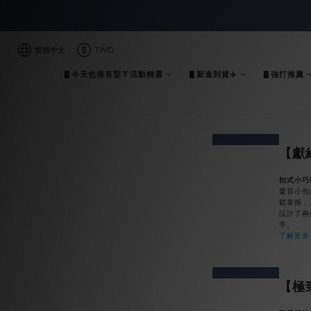
繁體中文
TWD
▋今天也很有型👔活動精選
▋新進到貨✈️
▋強打推薦
prev
next
【獻
扣式小巧
愛背小包
鬆掌握，
設計了兩
手。
了解更多
prev
next
【極