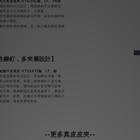
大方真皮短夾-074136/咖、LT、YN深
綴的簡約大方設計，精緻縫線手法更顯質
後即見卡片夾層與大、小網窗，
照也能輕鬆收納的絕佳空間，具有四個暗格
收納小隱私，
層分類收納好細緻，是一款大氣且細節滿滿
pre
性鉚釘，多夾層設計】
釦飾牛皮長夾-072267/咖、LT、綠
前蓋按壓珠扣式設計，珠扣開合清脆「喀」
安心的好質感，前蓋上拼接鉚釘小皮方塊，
設計增添亮點，雙內釦設計使空間可延展，
好方便，雙網窗設計駕照也放得下，開放式
納卡片、鈔票、拉鍊式大零錢袋採三層設計
化收納，適合有個性的你。
--更多真皮皮夾--