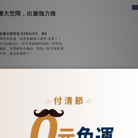
pre
層大空間，出遊強力推
皮復古後背包-5284/HT、BK
俐落有質感，金色拉鍊讓人直呼:太美了！
個大拉鍊設計，前方有個很特別的一字型拉
鑰匙、充電線等小物品，想找一款可放筆電
大包，選這款就對了!
pre
次豐富，立體深口袋】
釦肩背/手提後背水桶包-5338/HT、咖、
帶，側背俐落有形、後背輕鬆舒適，前方立
容量大；側邊加碼拉鍊收納層，錢包、手機
收取，給您貼心設計。