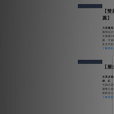
prev
next
【雙
薦】
大容量真
極簡設計
主隔層2
鍊，可放
及文件的
了解更多
prev
next
【層
全真皮磁
綠、紅
可調式背
體雙口袋
能夠安心
了解更多