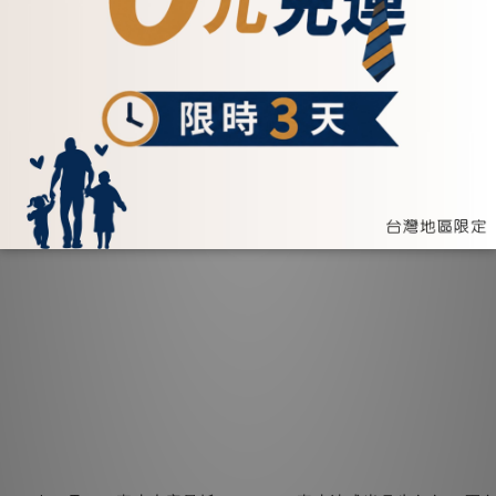
--更多質感真皮包--