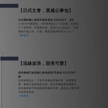
v
next
【日式文青，質感公事包】
日式簡約職人兩用手提斜背包-5256/HT、BK
A4文件可輕鬆放，14吋筆電也ok！大容量，為你裝
下一切所需，可變換手提、肩背2way的設計，文青
風格不論上班、出遊，都是品味的有形Sense！
了解更多
v
next
【流線波浪，甜美可愛】
甜美風輕巧波浪開口兩用斜背/手提包-5223/HT、
綠
波浪掀蓋設計，不管手拿或斜背都好看，內裡雙夾
層，東西方便收納及分類。真皮革會隨著使用越久，
皮面會吸收手部油脂變得越有光澤，是款令人愛不釋
手的甜美包款。
了解更多