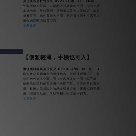
真皮多折男仕短皮夾-072733/咖、LT、YN深
外觀與簡約百搭，以翻閱式設計收納空間，卡片夾層
多達十個，雙鈔票層、雙網窗以及大口零錢袋，處處
都有驚喜，給你魔術大空間，適合有多張卡片需要大
量收納空間的氣質型男。
了解更多
v
next
【優雅輕薄，手機也可入】
浪漫優雅經典真皮長夾-072004/咖、綠、紅、LT
麻雀雖小五臟俱全的最佳代表。整體採輕薄設計，為
您的包包節省空間，可皮夾內部收納空間一點不減，
掀開流線弧形前蓋多層卡夾即可見，接著便是鈔票夾
層，拉鍊大口袋設計收納拿取好方便，後層拉鍊零錢
袋，側邊可延展，拿取零錢小物方便不費力。
了解更多