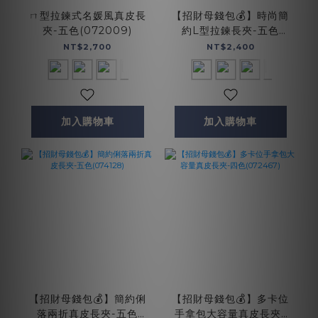
ㄇ型拉鍊式名媛風真皮長
【招財母錢包💰】時尚簡
夾-五色(072009)
約L型拉鍊長夾-五色
(074354)
NT$2,700
NT$2,400
加入購物車
加入購物車
【招財母錢包💰】簡約俐
【招財母錢包💰】多卡位
落兩折真皮長夾-五色
手拿包大容量真皮長夾-