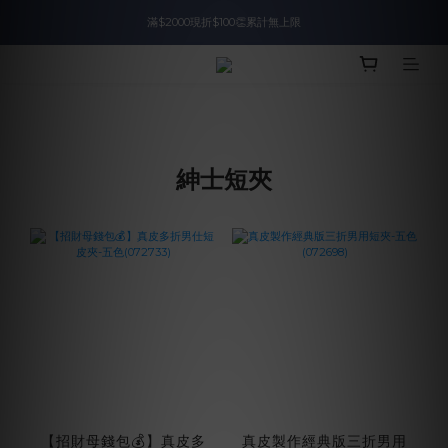
滿$2000現折$100👏累計無上限
入會即領$888購物金🙌
入會即領$888購物金🙌
紳士短夾
【招財母錢包💰】真皮多
真皮製作經典版三折男用