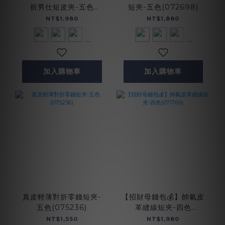
折男仕短皮夾-五色
短夾-五色(072698)
(072733)
NT$1,980
NT$1,880
加入購物車
加入購物車
真皮輕薄對折零錢短夾-
【招財母錢包💰】帥氣皮
五色(075236)
革縫線短夾-四色
(071769)
NT$1,550
NT$1,980