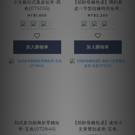
小文藝扣式真皮短夾-四
【招財母錢包💰】簡約真
色(075055)
皮ㄇ字型拉鍊時尚短夾-
五色(074350)
NT$1,650
NT$2,250
加入購物車
加入購物車
扣式多功能兩折零錢短
【招財母錢包💰】迷你小
夾-五色(072846)
文青雙扣皮夾-五色