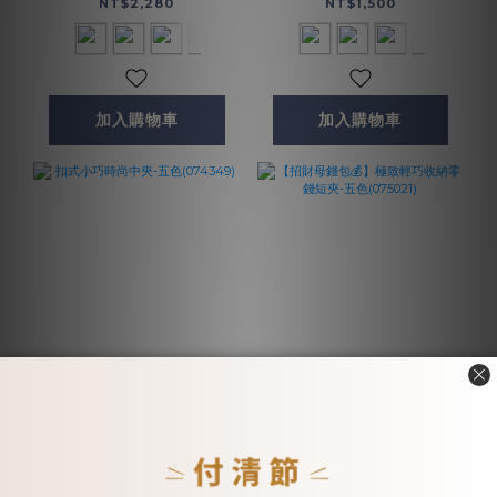
(075013)
NT$2,280
NT$1,500
加入購物車
加入購物車
扣式小巧時尚中夾-五色
【招財母錢包💰】極致輕
(074349)
巧收納零錢短夾-五色
(075021)
NT$2,200
NT$2,200