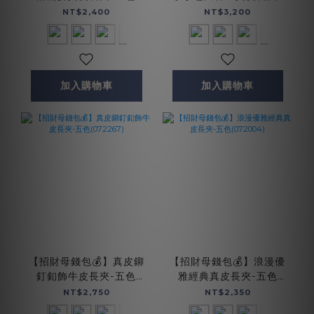
(074128)
四色(072467)
NT$2,400
NT$3,200
加入購物車
加入購物車
【招財母錢包💰】真皮鉚
【招財母錢包💰】浪漫優
釘釦飾牛皮長夾-五色
雅經典真皮長夾-五色
(072267)
(072004)
NT$2,750
NT$2,350