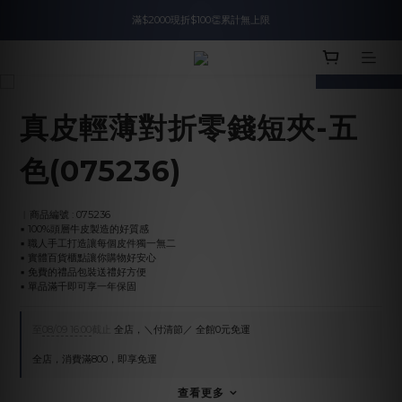
滿$2000現折$100👏累計無上限
入會即領$888購物金🙌
prev
next
入會即領$888購物金🙌
真皮輕薄對折零錢短夾-五
色(075236)
︱商品編號 : 075236
▪︎ 100%頭層牛皮製造的好質感
▪︎ 職人手工打造讓每個皮件獨一無二
▪︎ 實體百貨櫃點讓你購物好安心
▪︎ 免費的禮品包裝送禮好方便
▪︎ 單品滿千即可享一年保固
至
08/09 16:00
截止
全店，＼付清節／ 全館0元免運
全店，消費滿800，即享免運
查看更多