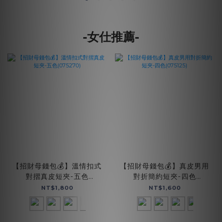
-女仕推薦-
【招財母錢包💰】溫情扣式
【招財母錢包💰】真皮男用
對摺真皮短夾-五色
對折簡約短夾-四色
(075270)
(075125)
NT$1,800
NT$1,600