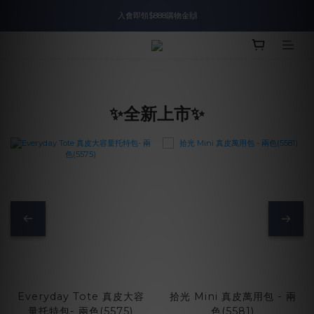
入會即領$888購物金🙌
入會即領$888購物金🙌
送爸好禮🎁$1588起
滿$2000現折$100👏累計無上限
✨全新上市✨
入會即領$888購物金🙌
Everyday Tote 真皮大容
拾光 Mini 真皮萬用包 - 兩
量托特包- 兩色(5575)
色(5581)