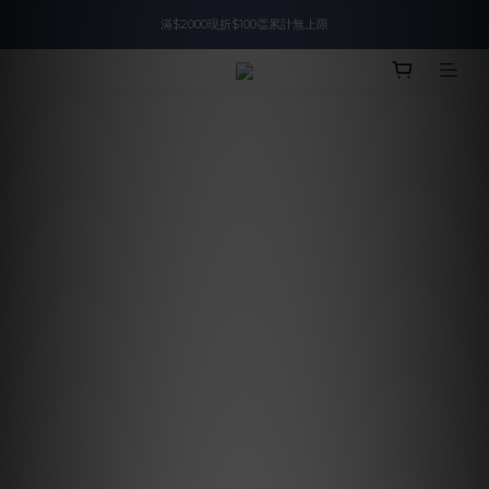
滿$2000現折$100👏累計無上限
入會即領$888購物金🙌
入會即領$888購物金🙌