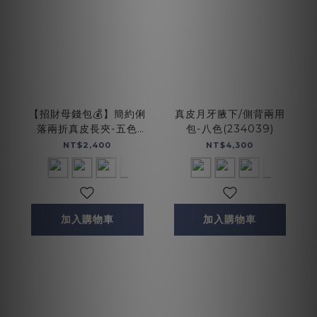
【招財母錢包💰】簡約俐
真皮月牙腋下/側背兩用
落兩折真皮長夾-五色
包-八色(234039)
(074128)
NT$2,400
NT$4,300
加入購物車
加入購物車