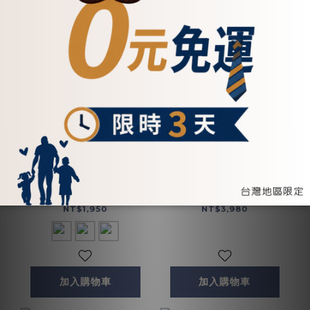
型男簡約大方真皮短夾-
真皮迷你手提斜背風琴
三色(074136)
包-ht(234027ht)
NT$1,950
NT$3,980
加入購物車
加入購物車