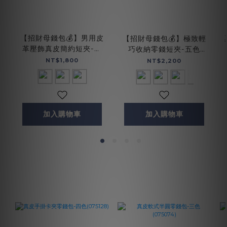
【招財母錢包💰】男用皮
【招財母錢包💰】極致輕
革壓飾真皮簡約短夾-三
巧收納零錢短夾-五色
色(071695)
(075021)
NT$1,800
NT$2,200
加入購物車
加入購物車