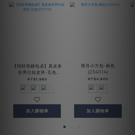
熊耳小方包-兩色
【招財母錢包💰】真皮多
(234014)
折男仕短皮夾-五色
(072733)
NT$4,800
NT$1,980
加入購物車
加入購物車