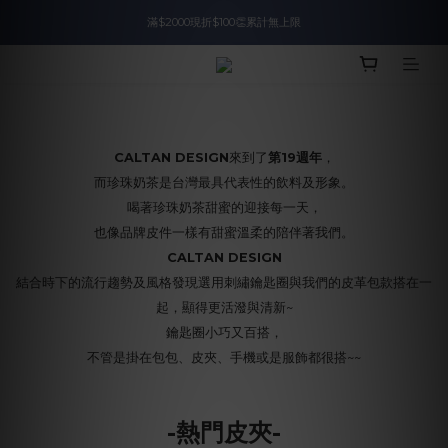
滿$2000現折$100👏累計無上限
入會即領$888購物金🙌
入會即領$888購物金🙌
CALTAN DESIGN
來到了
第19週年
，
而珍珠奶茶是台灣最具代表性的飲料及形象。
喝著珍珠奶茶甜蜜的迎接每一天，
也像品牌皮件一樣有甜蜜溫柔的陪伴著我們。
CALTAN DESIGN
結合時下的流行趨勢及風格發現選用刺繡鑰匙圈與我們的皮革包款搭在一
起，顯得更活潑與清新~
鑰匙圈小巧又百搭，
不管是掛在包包、皮夾、手機或是服飾都很搭~~
-熱門皮夾-