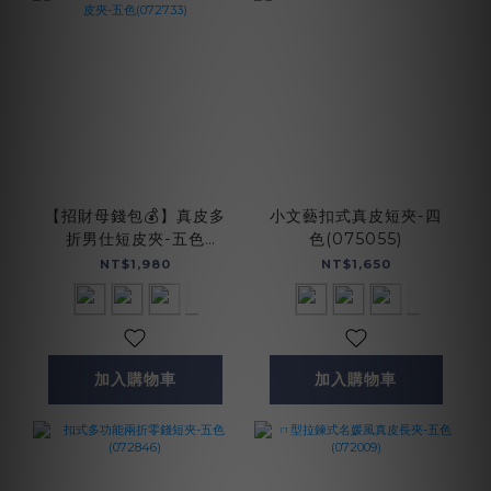
【招財母錢包💰】真皮多
小文藝扣式真皮短夾-四
折男仕短皮夾-五色
色(075055)
(072733)
NT$1,980
NT$1,650
加入購物車
加入購物車