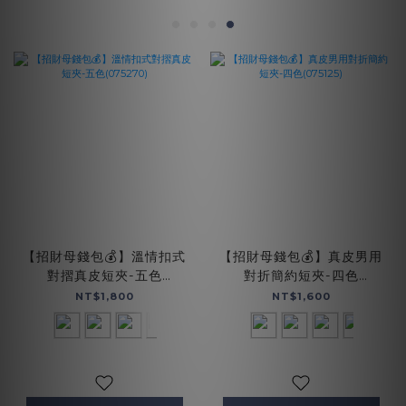
【招財母錢包💰】溫情扣式
【招財母錢包💰】真皮男用
對摺真皮短夾-五色
對折簡約短夾-四色
(075270)
(075125)
NT$1,800
NT$1,600